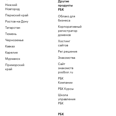
Другие
Нижний
продукты
Новгород
РБК
Пермский край
Облако для
бизнеса
Ростов-на-Дону
Корпоративный
Татарстан
регистратор
Тюмень
доменов
Черноземье
Хостинг
сайтов
Кавказ
Рег.решения
Карелия
Знакомства
Мурманск
Сайт
Приморский
знакомств
край
podbor.ru
РБК
Компании
РБК Курсы
Школа
управления
РБК
РБК