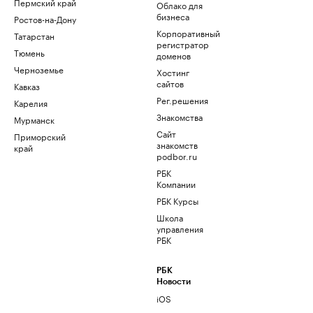
Пермский край
Облако для
бизнеса
Ростов-на-Дону
Корпоративный
Татарстан
регистратор
Тюмень
доменов
Черноземье
Хостинг
сайтов
Кавказ
Рег.решения
Карелия
Знакомства
Мурманск
Сайт
Приморский
знакомств
край
podbor.ru
РБК
Компании
РБК Курсы
Школа
управления
РБК
РБК
Новости
iOS