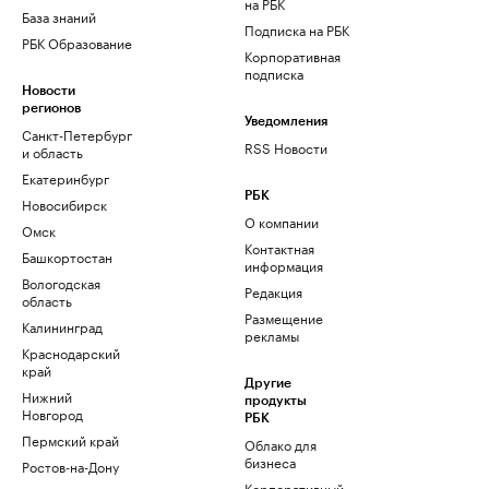
на РБК
База знаний
Подписка на РБК
РБК Образование
Корпоративная
подписка
Новости
регионов
Уведомления
Санкт-Петербург
RSS Новости
и область
Екатеринбург
РБК
Новосибирск
О компании
Омск
Контактная
Башкортостан
информация
Вологодская
Редакция
область
Размещение
Калининград
рекламы
Краснодарский
край
Другие
Нижний
продукты
Новгород
РБК
Пермский край
Облако для
бизнеса
Ростов-на-Дону
Корпоративный