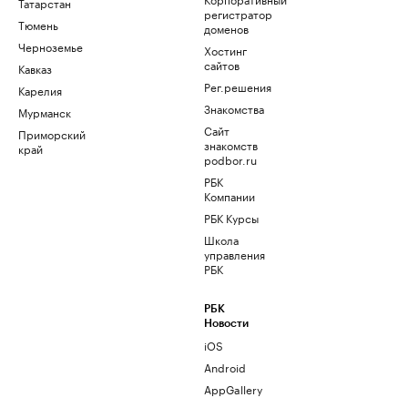
Татарстан
регистратор
Тюмень
доменов
Черноземье
Хостинг
сайтов
Кавказ
Рег.решения
Карелия
Знакомства
Мурманск
Сайт
Приморский
знакомств
край
podbor.ru
РБК
Компании
РБК Курсы
Школа
управления
РБК
РБК
Новости
iOS
Android
AppGallery