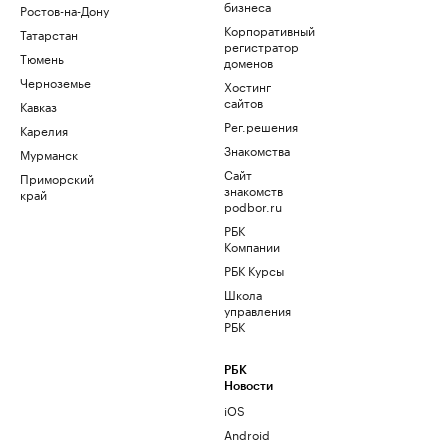
бизнеса
Ростов-на-Дону
Корпоративный
Татарстан
регистратор
Тюмень
доменов
Черноземье
Хостинг
сайтов
Кавказ
Рег.решения
Карелия
Знакомства
Мурманск
Сайт
Приморский
знакомств
край
podbor.ru
РБК
Компании
РБК Курсы
Школа
управления
РБК
РБК
Новости
iOS
Android