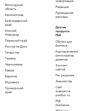
информация
Вологодская
Редакция
область
Размещение
Калининград
рекламы
Краснодарский
край
Другие
Нижний
продукты
Новгород
РБК
Пермский край
Облако для
бизнеса
Ростов-на-Дону
Корпоративный
Татарстан
регистратор
Тюмень
доменов
Черноземье
Хостинг
сайтов
Кавказ
Рег.решения
Карелия
Знакомства
Мурманск
Сайт
Приморский
знакомств
край
podbor.ru
РБК
Компании
РБК Курсы