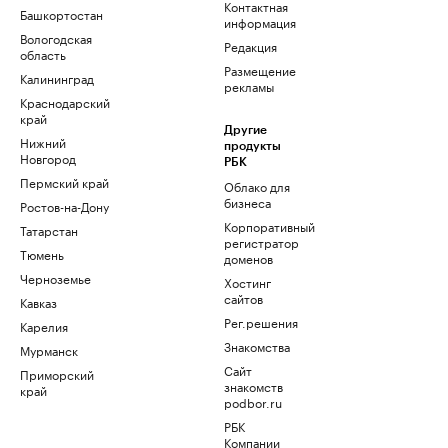
Контактная
Башкортостан
информация
Вологодская
Редакция
область
Размещение
Калининград
рекламы
Краснодарский
край
Другие
Нижний
продукты
Новгород
РБК
Пермский край
Облако для
бизнеса
Ростов-на-Дону
Корпоративный
Татарстан
регистратор
Тюмень
доменов
Черноземье
Хостинг
сайтов
Кавказ
Рег.решения
Карелия
Знакомства
Мурманск
Сайт
Приморский
знакомств
край
podbor.ru
РБК
Компании