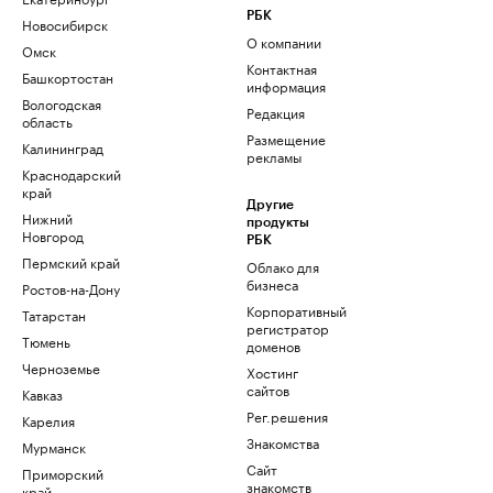
РБК
Новосибирск
О компании
Омск
Контактная
Башкортостан
информация
Вологодская
Редакция
область
Размещение
Калининград
рекламы
Краснодарский
край
Другие
Нижний
продукты
Новгород
РБК
Пермский край
Облако для
бизнеса
Ростов-на-Дону
Корпоративный
Татарстан
регистратор
Тюмень
доменов
Черноземье
Хостинг
сайтов
Кавказ
Рег.решения
Карелия
Знакомства
Мурманск
Сайт
Приморский
знакомств
край