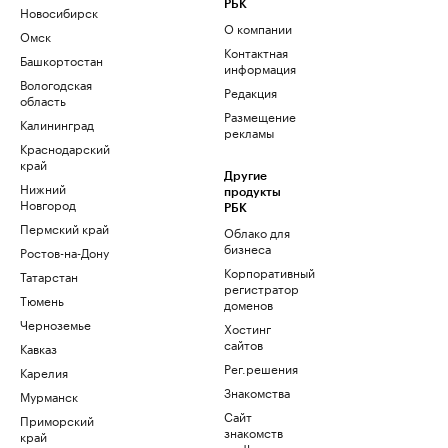
РБК
Новосибирск
О компании
Омск
Контактная
Башкортостан
информация
Вологодская
Редакция
область
Размещение
Калининград
рекламы
Краснодарский
край
Другие
Нижний
продукты
Новгород
РБК
Пермский край
Облако для
бизнеса
Ростов-на-Дону
Корпоративный
Татарстан
регистратор
Тюмень
доменов
Черноземье
Хостинг
сайтов
Кавказ
Рег.решения
Карелия
Знакомства
Мурманск
Сайт
Приморский
знакомств
край
podbor.ru