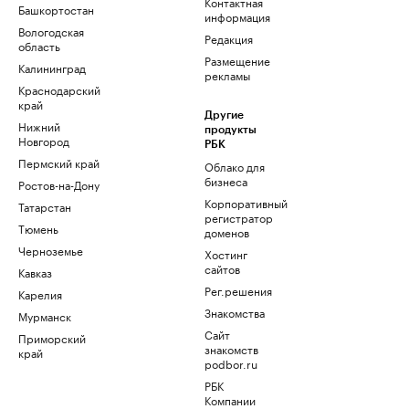
Контактная
Башкортостан
информация
Вологодская
Редакция
область
Размещение
Калининград
рекламы
Краснодарский
край
Другие
Нижний
продукты
Новгород
РБК
Пермский край
Облако для
бизнеса
Ростов-на-Дону
Корпоративный
Татарстан
регистратор
Тюмень
доменов
Черноземье
Хостинг
сайтов
Кавказ
Рег.решения
Карелия
Знакомства
Мурманск
Сайт
Приморский
знакомств
край
podbor.ru
РБК
Компании