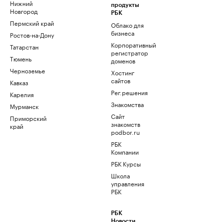
Нижний
продукты
Новгород
РБК
Пермский край
Облако для
бизнеса
Ростов-на-Дону
Корпоративный
Татарстан
регистратор
Тюмень
доменов
Черноземье
Хостинг
сайтов
Кавказ
Рег.решения
Карелия
Знакомства
Мурманск
Сайт
Приморский
знакомств
край
podbor.ru
РБК
Компании
РБК Курсы
Школа
управления
РБК
РБК
Новости