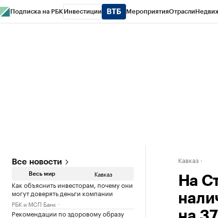
Подписка на РБК
Инвестиции
Мероприятия
Отрасли
Недви
РБК Life
Тренды
Визионеры
Национальные проекты
Город
Стиль
Кр
Конференции СПб
Спецпроекты
Проверка контрагентов
Политика
Кавказ
Все новости
Кавказ
Весь мир
На С
Как объяснить инвесторам, почему они
могут доверять деньги компании
нали
РБК и МСП Банк
Рекомендации по здоровому образу
на 3