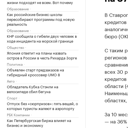
жизни подходят не всем. Вот почему
Образование
В Ставроп
Как российские бизнес-школы
пересобирают программы под новую
кредитов 
реальность
аналогич
Образование
бюро (ОК
КНР сообщила о гибели двух человек в
ходе инцидента на морской границе
Общество
С таким р
Япония ответит на планы назвать
регионов 
остров в России в честь Рихарда Зорге
сравнени
Политика
Объявлен старт предзаказов на
всех 30 р
гибридный кроссовер UMO 8
кредитов 
Авто
области (
Обладатель Кубка Стэнли на
велосипеде сбил бегуна
Наименьш
Спорт
областях,
Отпуск без «сюрпризов»: пять вещей, о
которых туристы жалеют в аэропорту
За 10 мес
РБК Компании
Как Петербургская биржа влияет на
— на 36% 
бизнес и экономику