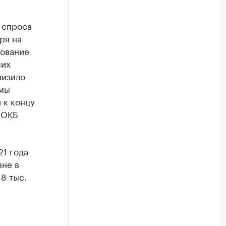
 спроса
ря на
тование
ших
низило
 мы
 к концу
 ОКБ
21 года
вне в
8 тыс.