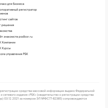
лако для бизнеса
рпоративный регистратор
менов
стинг сайтов
г.решения
акомства
йт знакомств podbor.ru
К Компании
К Курсы
ола управления РБК
регистрации средства массовой информации выдано Федеральной
и сетевого издания «РБК» (свидетельство о регистрации средства
ор) 03.12.2021 за номером ЭЛ №ФС77-82385) сопровождаются