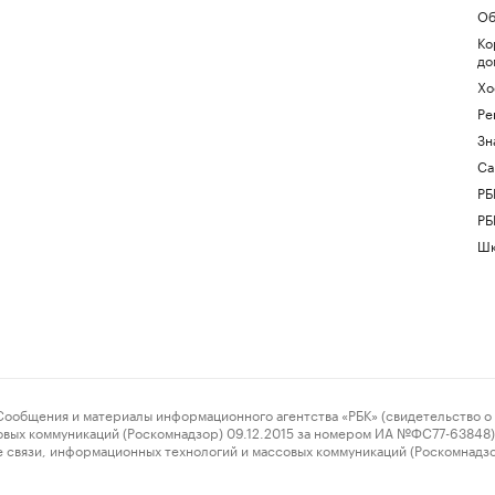
Об
Ко
до
Хо
Ре
Зн
Са
РБ
РБ
Шк
ения и материалы информационного агентства «РБК» (свидетельство о 
овых коммуникаций (Роскомнадзор) 09.12.2015 за номером ИА №ФС77-63848) 
 связи, информационных технологий и массовых коммуникаций (Роскомнадз