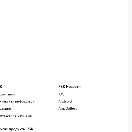
К
РБК Новости
компании
iOS
нтактная информация
Android
дакция
AppGallery
змещение рекламы
угие продукты РБК