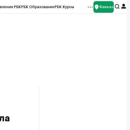
Кавказ
вления РБК
РБК Образование
РБК Курсы
рейтинги
Франшизы
Газета
Спецпроекты СПб
ты
ла