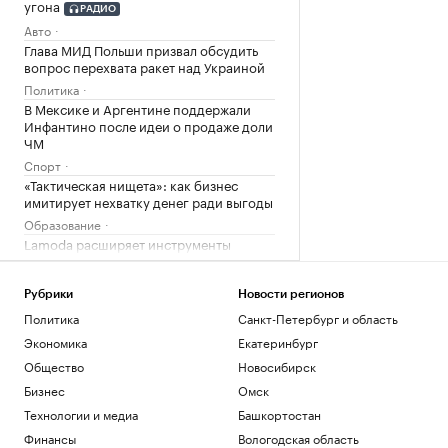
угона
РАДИО
Авто
Глава МИД Польши призвал обсудить
вопрос перехвата ракет над Украиной
Политика
В Мексике и Аргентине поддержали
Инфантино после идеи о продаже доли
ЧМ
Спорт
«Тактическая нищета»: как бизнес
имитирует нехватку денег ради выгоды
Образование
Lamoda расширяет инструменты
поддержки российских дизайнерских
брендов
Рубрики
Новости регионов
Компании
Политика
Санкт-Петербург и область
Загрузить еще
Экономика
Екатеринбург
Общество
Новосибирск
Бизнес
Омск
Технологии и медиа
Башкортостан
Финансы
Вологодская область