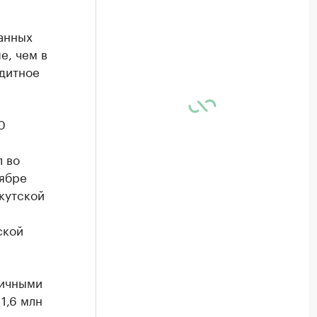
анных
е, чем в
дитное
0
 во
тябре
кутской
ской
личными
1,6 млн