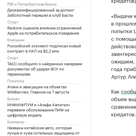
кредитов)
РБК и Петербургская Биржа
Дисквалифицированный за допинг
«Выдачи 
Заболотный перешел в клуб Басты
Спорт
в прошлом
Restore оценила влияние ограничений
попытки 
Apple на потребительское поведение
с помощь
Компании
действова
Российский хоккеист подписал новый
контракт в НХЛ на $2,2 млн
заинтерес
Спорт
ожидаем,
ТАСС сообщило о найденных хакерами
года приб
документах об ударах ВСУ по
терминалам
Артур Ал
Политика
Атаки и эвакуации на объектах
Как
сообщ
Wildberries. Главное на 7 августа
объем вы
Бизнес
ИНФИНИТУМ и «Альфа-Капитал»
сравнении
перевели обслуживание ПИФ на
кредитов.
цифровую модель
Компании
Названы китайские авто, которые
лучше и хуже остальных защищены от