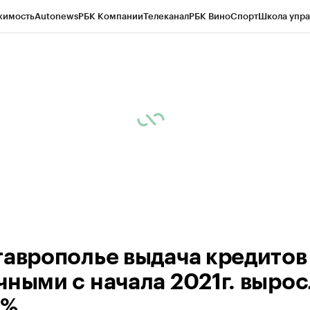
жимость
Autonews
РБК Компании
Телеканал
РБК Вино
Спорт
Школа упра
ипто
РБК Бизнес-среда
Дискуссионный клуб
Исследования
Кредитные 
Экономика
Бизнес
Технологии и медиа
Финансы
Рынок наличной валю
таврополье выдача кредитов
чными с начала 2021г. вырос
7%