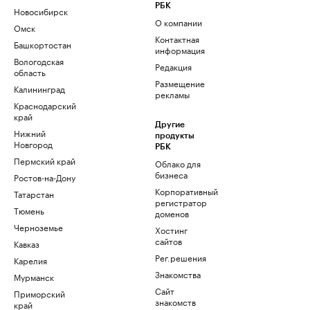
РБК
Новосибирск
О компании
Омск
Контактная
Башкортостан
информация
Вологодская
Редакция
область
Размещение
Калининград
рекламы
Краснодарский
край
Другие
Нижний
продукты
Новгород
РБК
Пермский край
Облако для
бизнеса
Ростов-на-Дону
Корпоративный
Татарстан
регистратор
Тюмень
доменов
Черноземье
Хостинг
сайтов
Кавказ
Рег.решения
Карелия
Знакомства
Мурманск
Сайт
Приморский
знакомств
край