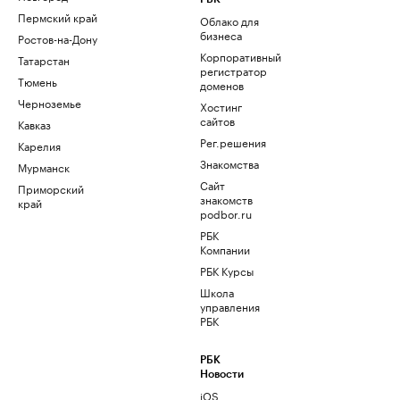
Пермский край
Облако для
бизнеса
Ростов-на-Дону
Корпоративный
Татарстан
регистратор
Тюмень
доменов
Черноземье
Хостинг
сайтов
Кавказ
Рег.решения
Карелия
Знакомства
Мурманск
Сайт
Приморский
знакомств
край
podbor.ru
РБК
Компании
РБК Курсы
Школа
управления
РБК
РБК
Новости
iOS