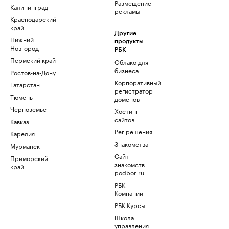
Размещение
Калининград
рекламы
Краснодарский
край
Другие
Нижний
продукты
Новгород
РБК
Пермский край
Облако для
бизнеса
Ростов-на-Дону
Корпоративный
Татарстан
регистратор
Тюмень
доменов
Черноземье
Хостинг
сайтов
Кавказ
Рег.решения
Карелия
Знакомства
Мурманск
Сайт
Приморский
знакомств
край
podbor.ru
РБК
Компании
РБК Курсы
Школа
управления