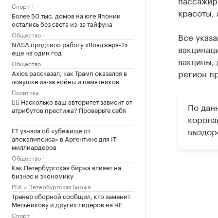
пассажир
Спорт
красоты, 
Более 50 тыс. домов на юге Японии
остались без света из-за тайфуна
Общество
Все указ
NASA продлило работу «Вояджера-2»
вакцинац
еще на один год
вакцины, 
Общество
регион пр
Axios рассказал, как Трамп оказался в
ловушке из-за войны и памятников
Политика
✍🏻 Насколько ваш авторитет зависит от
По дан
атрибутов престижа? Проверьте себя
корона
выздор
FT узнала об «убежище от
апокалипсиса» в Аргентине для IT-
миллиардеров
Общество
Как Петербургская биржа влияет на
бизнес и экономику
РБК и Петербургская Биржа
Тренер сборной сообщил, кто заменит
Мельникову и других лидеров на ЧЕ
Спорт