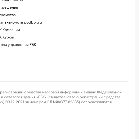
г.решения
акомства
йт знакомств podbor.ru
К Компании
К Курсы
ола управления РБК
регистрации средства массовой информации выдано Федеральной
и сетевого издания «РБК» (свидетельство о регистрации средства
ор) 03.12.2021 за номером ЭЛ №ФС77-82385) сопровождаются