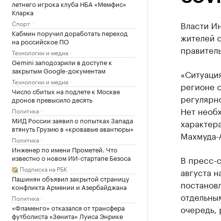
летнего игрока клуба НБА «Мемфис»
Кларка
Спорт
Власти И
Кабмин поручил доработать переход
жителей о
на российское ПО
правитель
Технологии и медиа
Gemini заподозрили в доступе к
закрытым Google-документам
«Ситуаци
Технологии и медиа
регионе 
Число сбитых на подлете к Москве
регулярн
дронов превысило десять
Нет необ
Политика
МИД России заявил о попытках Запада
характера
втянуть Грузию в «кровавые авантюры»
Махмуда-
Политика
Инженер по имени Прометей. Что
известно о новом ИИ-стартапе Безоса
В пресс-с
Подписка на РБК
августа н
Пашинян объявил закрытой страницу
постанов
конфликта Армении и Азербайджана
отдельны
Политика
«Фламенго» отказался от трансфера
очередь, 
футболиста «Зенита» Луиса Энрике