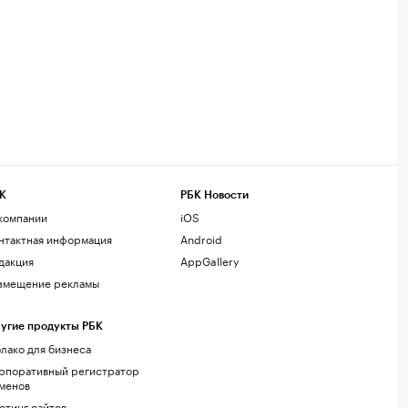
К
РБК Новости
компании
iOS
нтактная информация
Android
дакция
AppGallery
змещение рекламы
угие продукты РБК
лако для бизнеса
рпоративный регистратор
менов
стинг сайтов