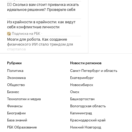
✍🏻 Сколько вам стоит привычка искать
идеальное решение? Проверьте себя
Из крайности в крайности: как ведут
себя конфликтные личности
Подписка на РБК
Мозги для робота. Как создание
физического ИИ стало трендом для
стартапов
Подписка на РБК
Два мирных жителя погибли после атак
Рубрики
Новости регионов
дронов в Белгородской области
Политика
Санкт-Петербург и область
Политика
Экономика
Екатеринбург
Загрузить еще
Общество
Новосибирск
Бизнес
Омск
Технологии и медиа
Башкортостан
Финансы
Вологодская область
Биографии
Калининград
База знаний
Краснодарский край
РБК Образование
Нижний Новгород