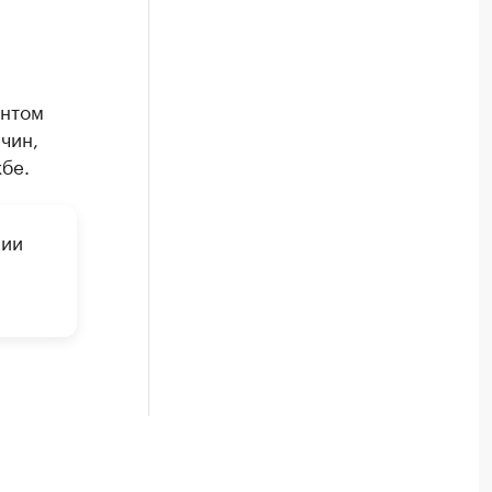
ентом
чин,
бе.
мии