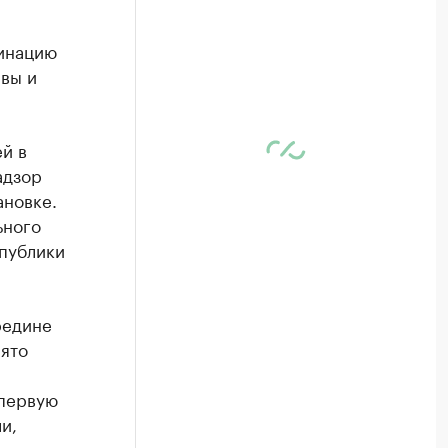
цинацию
вы и
й в
адзор
ановке.
ьного
спублики
редине
нято
 первую
и,