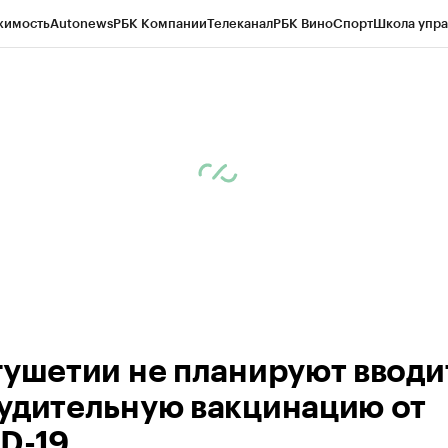
жимость
Autonews
РБК Компании
Телеканал
РБК Вино
Спорт
Школа упра
ипто
РБК Бизнес-среда
Дискуссионный клуб
Исследования
Кредитные 
Экономика
Бизнес
Технологии и медиа
Финансы
Рынок наличной валю
гушетии не планируют вводи
удительную вакцинацию от
D-19