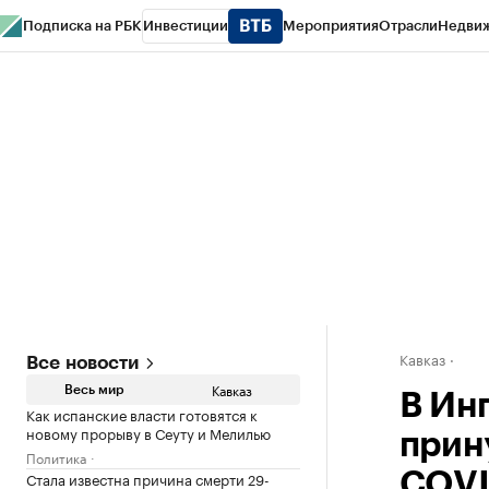
Подписка на РБК
Инвестиции
Мероприятия
Отрасли
Недви
РБК Life
Тренды
Визионеры
Национальные проекты
Город
Стиль
Кр
Конференции СПб
Спецпроекты
Проверка контрагентов
Политика
Кавказ
Все новости
Кавказ
Весь мир
В Ин
Как испанские власти готовятся к
новому прорыву в Сеуту и Мелилью
прин
Политика
Стала известна причина смерти 29-
COVI