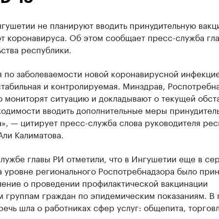
нгушетии не планируют вводить принудительную вак
т коронавируса. Об этом сообщает пресс-служба гла
ства республики.
я по заболеваемости новой коронавирусной инфекцие
стабильная и контролируемая. Минздрав, Роспотребн
о мониторят ситуацию и докладывают о текущей обст
ходимости вводить дополнительные меры принудител
», — цитирует пресс-служба слова руководителя ре
Али Калиматова.
лужбе главы РИ отметили, что в Ингушетии еще в се
а уровне регионального Роспотребнадзора было при
ление о проведении профилактической вакцинации
м группам граждан по эпидемическим показаниям. В
речь шла о работниках сфер услуг: общепита, торговл