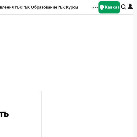
Кавказ
вления РБК
РБК Образование
РБК Курсы
рейтинги
Франшизы
Газета
Спецпроекты СПб
ты
ть