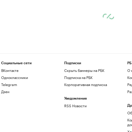
Социальные сети
Подписки
РБ
ВКонтакте
Скрыть баннеры на РБК
О 
Одноклассники
Подписка на РБК
Ко
Telegram
Корпоративная подписка
Ре
Дзен
Ра
Уведомления
RSS Новости
Др
Об
Ко
до
Хо