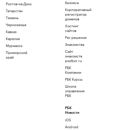
бизнеса
Ростов-на-Дону
Корпоративный
Татарстан
регистратор
Тюмень
доменов
Черноземье
Хостинг
сайтов
Кавказ
Рег.решения
Карелия
Знакомства
Мурманск
Сайт
Приморский
знакомств
край
podbor.ru
РБК
Компании
РБК Курсы
Школа
управления
РБК
РБК
Новости
iOS
Android