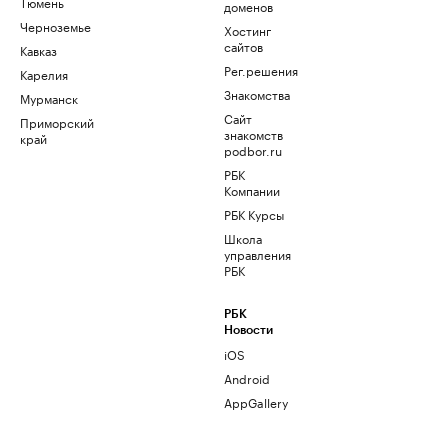
Тюмень
доменов
Черноземье
Хостинг
сайтов
Кавказ
Рег.решения
Карелия
Знакомства
Мурманск
Сайт
Приморский
знакомств
край
podbor.ru
РБК
Компании
РБК Курсы
Школа
управления
РБК
РБК
Новости
iOS
Android
AppGallery