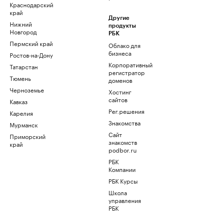
Краснодарский
край
Другие
Нижний
продукты
Новгород
РБК
Пермский край
Облако для
бизнеса
Ростов-на-Дону
Корпоративный
Татарстан
регистратор
Тюмень
доменов
Черноземье
Хостинг
сайтов
Кавказ
Рег.решения
Карелия
Знакомства
Мурманск
Сайт
Приморский
знакомств
край
podbor.ru
РБК
Компании
РБК Курсы
Школа
управления
РБК