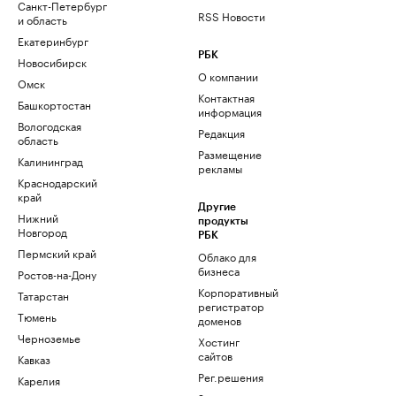
Санкт-Петербург
RSS Новости
и область
Екатеринбург
РБК
Новосибирск
О компании
Омск
Контактная
Башкортостан
информация
Вологодская
Редакция
область
Размещение
Калининград
рекламы
Краснодарский
край
Другие
Нижний
продукты
Новгород
РБК
Пермский край
Облако для
бизнеса
Ростов-на-Дону
Корпоративный
Татарстан
регистратор
Тюмень
доменов
Черноземье
Хостинг
сайтов
Кавказ
Рег.решения
Карелия