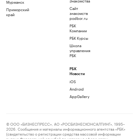
Знакомства
Мурманск
Сайт
Приморский
знакомств
край
podbor.ru
РБК
Компании
РБК Курсы
Школа
управления
РБК
РБК
Новости
iOS
Android
AppGallery
© ООО «БИЗНЕСПРЕСС», АО «РОСБИЗНЕСКОНСАЛТИНГ», 1995–
2026. Сообщения и материалы информационного агентства «РБК»
(свидетельство о регистрации средства массовой информации
выдано Федеральной службой по надзору в сфере связи,