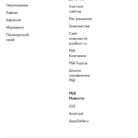
Черноземье
Хостинг
сайтов
Кавказ
Рег.решения
Карелия
Знакомства
Мурманск
Сайт
Приморский
знакомств
край
podbor.ru
РБК
Компании
РБК Курсы
Школа
управления
РБК
РБК
Новости
iOS
Android
AppGallery