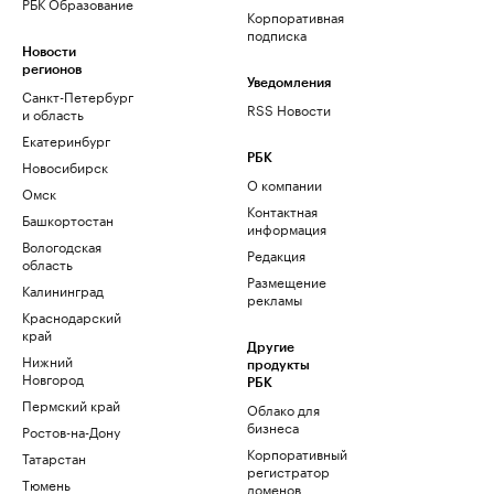
РБК Образование
Корпоративная
подписка
Новости
регионов
Уведомления
Санкт-Петербург
RSS Новости
и область
Екатеринбург
РБК
Новосибирск
О компании
Омск
Контактная
Башкортостан
информация
Вологодская
Редакция
область
Размещение
Калининград
рекламы
Краснодарский
край
Другие
Нижний
продукты
Новгород
РБК
Пермский край
Облако для
бизнеса
Ростов-на-Дону
Корпоративный
Татарстан
регистратор
Тюмень
доменов