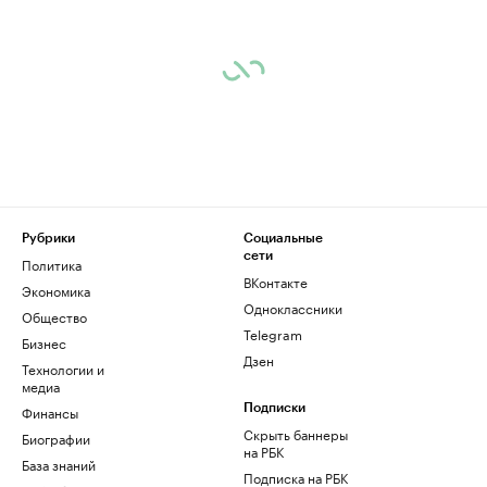
Рубрики
Социальные
сети
Политика
ВКонтакте
Экономика
Одноклассники
Общество
Telegram
Бизнес
Дзен
Технологии и
медиа
Финансы
Подписки
Скрыть баннеры
Биографии
на РБК
База знаний
Подписка на РБК