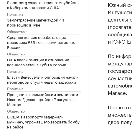
Bloomberg узнал о серии самоубийств
Южный ок
в Киберкомандовании США
Ингушетии
Политика
деятельно
Землетрясение магнитудой 4,1
произошло в Туве
(посягате
Общество
сообщила
Средняя пенсия неработающих
и ЮФО Ел
превысила ₽35 тыс. в семи регионах
России
Общество
По информ
США ввели санкции в отношении
междунар
военного атташе Кубы в России
государст
Политика
Власти Венесуэлы и оппозиция начали
соучастни
переговоры спустя неделю задержки
автомоби
Политика
Магасе.
Прощание с олимпийским чемпионом
Иваном Едешко пройдет 7 августа в
Москве
После это
Общество
множестве
В США в аэропорту задержали
двое полу
мужчину, угрожавшего взорвать бомбу
на рейсе