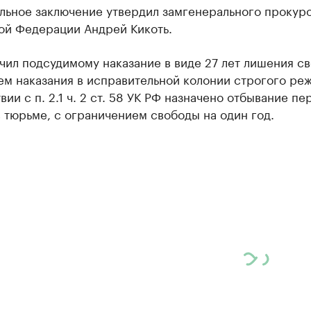
льное заключение утвердил замгенерального прокур
ой Федерации Андрей Кикоть.
чил подсудимому наказание в виде 27 лет лишения с
м наказания в исправительной колонии строгого реж
вии с п. 2.1 ч. 2 ст. 58 УК РФ назначено отбывание пе
в тюрьме, с ограничением свободы на один год.