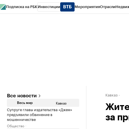
Подписка на РБК
Инвестиции
Мероприятия
Отрасли
Недви
РБК Life
Тренды
Визионеры
Национальные проекты
Город
Стиль
Кр
Конференции СПб
Спецпроекты
Проверка контрагентов
Политика
Кавказ
Все новости
Кавказ
Весь мир
Жите
Супруге главы издательства «Джем»
предъявили обвинение в
за п
мошенничестве
Общество