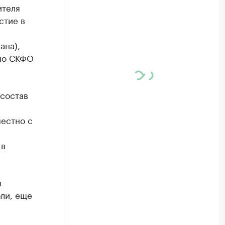
ителя
стие в
ана),
 по СКФО
 состав
местно с
 в
м
ли, еще