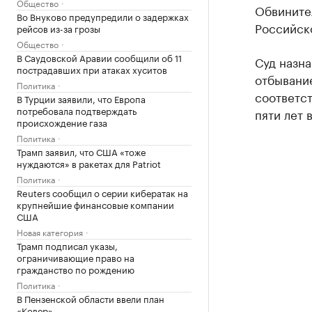
Общество
Обвините
Во Внуково предупредили о задержках
Российск
рейсов из-за грозы
Общество
В Саудовской Аравии сообщили об 11
Суд назна
пострадавших при атаках хуситов
отбывание
Политика
соответст
В Турции заявили, что Европа
потребовала подтверждать
пяти лет 
происхождение газа
Политика
Трамп заявил, что США «тоже
нуждаются» в ракетах для Patriot
Политика
Reuters сообщил о серии кибератак на
крупнейшие финансовые компании
США
Новая категория
Трамп подписал указы,
ограничивающие право на
гражданство по рождению
Политика
В Пензенской области ввели план
«Ковер»