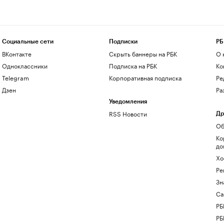
Социальные сети
Подписки
РБ
ВКонтакте
Скрыть баннеры на РБК
О 
Одноклассники
Подписка на РБК
Ко
Telegram
Корпоративная подписка
Ре
Дзен
Ра
Уведомления
RSS Новости
Др
Об
Ко
до
Хо
Ре
Зн
Са
РБ
РБ