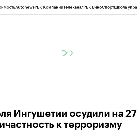
жимость
Autonews
РБК Компании
Телеканал
РБК Вино
Спорт
Школа упра
ипто
РБК Бизнес-среда
Дискуссионный клуб
Исследования
Кредитные 
Экономика
Бизнес
Технологии и медиа
Финансы
Рынок наличной валю
ля Ингушетии осудили на 27
ричастность к терроризму