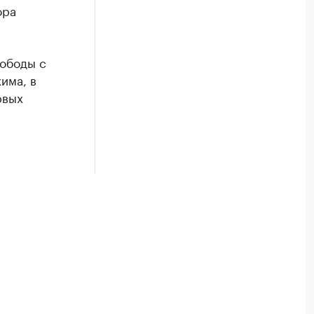
ора
вободы с
има, в
рвых