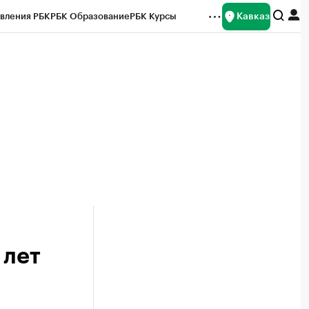
Кавказ
вления РБК
РБК Образование
РБК Курсы
рейтинги
Франшизы
Газета
Спецпроекты СПб
ты
 лет