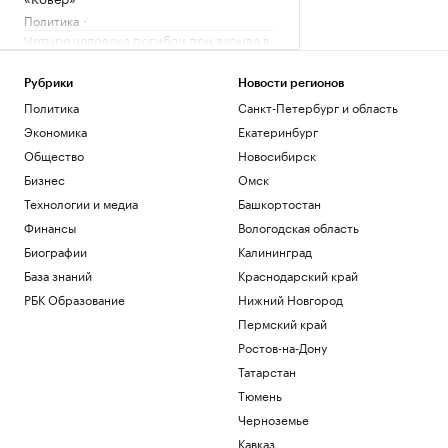
Политика
Четыре человека погибли при взрыве в
автобусе в Сирии
Общество
Рубрики
Новости регионов
В Африке поддержали Инфантино
Политика
Санкт-Петербург и область
после скандала с продажей прав ЧМ
Экономика
Екатеринбург
Спорт
Общество
Новосибирск
Запасы газа в Европе на минимуме. Что
будет зимой
Бизнес
Омск
Подписка на РБК
Технологии и медиа
Башкортостан
Экс-глава Mind Money признала вину
Финансы
Вологодская область
по «делу брокеров» о хищении ₽7 млрд
Биографии
Калининград
Финансы
Как изучали Луну: от изобретения
База знаний
Краснодарский край
телескопа до высадки. Видео РБК
РБК Образование
Нижний Новгород
Общество
Пермский край
Ростов-на-Дону
Загрузить еще
Татарстан
Тюмень
Черноземье
Кавказ