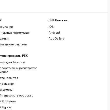
К
РБК Новости
компании
iOS
нтактная информация
Android
дакция
AppGallery
змещение рекламы
угие продукты РБК
лако для бизнеса
рпоративный регистратор
менов
стинг сайтов
г.решения
акомства
йт знакомств podbor.ru
К Компании
К Курсы