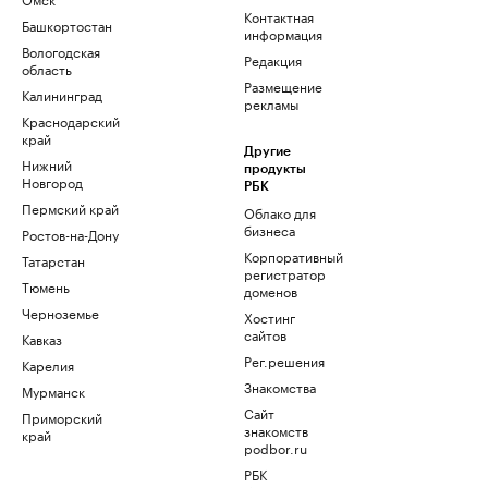
Контактная
Башкортостан
информация
Вологодская
Редакция
область
Размещение
Калининград
рекламы
Краснодарский
край
Другие
Нижний
продукты
Новгород
РБК
Пермский край
Облако для
бизнеса
Ростов-на-Дону
Корпоративный
Татарстан
регистратор
Тюмень
доменов
Черноземье
Хостинг
сайтов
Кавказ
Рег.решения
Карелия
Знакомства
Мурманск
Сайт
Приморский
знакомств
край
podbor.ru
РБК