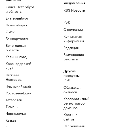
Уведомления
Санкт-Петербург
RSS Новости
и область
Екатеринбург
РБК
Новосибирск
О компании
Омск
Контактная
Башкортостан
информация
Вологодская
Редакция
область
Размещение
Калининград
рекламы
Краснодарский
край
Другие
Нижний
продукты
Новгород
РБК
Пермский край
Облако для
бизнеса
Ростов-на-Дону
Корпоративный
Татарстан
регистратор
Тюмень
доменов
Черноземье
Хостинг
сайтов
Кавказ
Рег.решения
Карелия