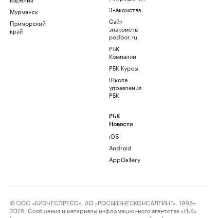
Знакомства
Мурманск
Сайт
Приморский
знакомств
край
podbor.ru
РБК
Компании
РБК Курсы
Школа
управления
РБК
РБК
Новости
iOS
Android
AppGallery
© ООО «БИЗНЕСПРЕСС», АО «РОСБИЗНЕСКОНСАЛТИНГ», 1995–
2026. Сообщения и материалы информационного агентства «РБК»
(свидетельство о регистрации средства массовой информации