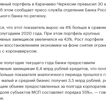
ивный портфель в Карачаево-Черкесии превысил 30 
Об этом сообщает пресс-служба отделения Банка Рос
ного банка по региону.
я, что этот показатель вырос на 4% больше в сравне
олугодием 2020 года. При этом портфель крупных
ивных заемщиков увеличился на 43%. Рост портфеля
ен восстановлением экономики на фоне снятия огран
х с коронавирусом.
е полугодие текущего года банки предоставили
вным заемщикам 6,4 млрд рублей кредитов, что почт
больше показателя аналогичного периода прошлого г
 малый и средний бизнес получил 3,5 млрд рублей, р
бщем объеме предоставленных за полгода корпорати
доля субъектов МСП составляет порядка 55%», — гов
и.