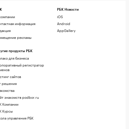
К
РБК Новости
компании
iOS
нтактная информация
Android
дакция
AppGallery
змещение рекламы
угие продукты РБК
лако для бизнеса
рпоративный регистратор
менов
стинг сайтов
г.решения
акомства
йт знакомств podbor.ru
К Компании
К Курсы
ола управления РБК