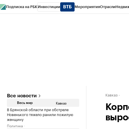
Подписка на РБК
Инвестиции
Мероприятия
Отрасли
Недви
РБК Life
Тренды
Визионеры
Национальные проекты
Город
Стиль
Кр
Конференции СПб
Спецпроекты
Проверка контрагентов
Политика
Кавказ
Все новости
Кавказ
Весь мир
Корп
В Брянской области при обстреле
Новенького тяжело ранили пожилую
выро
женщину
Политика