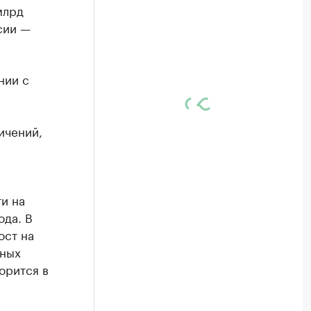
млрд
сии —
нии с
ичений,
и на
ода. В
ост на
вных
орится в