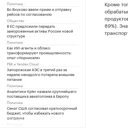
Кроме тог
Политика
Во Внуково ввели прием и отправку
обрабаты
рейсов по согласованию
продуктов
Общество
89%). Зна
В ЕС предложили передать
замороженные активы России новой
транспорт
структуре
Политика
Как ИИ-агенты и облако
трансформируют промышленность:
опыт «Норникеля»
РБК и Yandex Cloud
Запорожская АЭС в третий раз за
неделю ненадолго потеряла внешнее
питание
Политика
Аналитики Kpler назвали крупнейшего
поставщика авиатоплива в Европу
Политика
Сенат США согласовал краткосрочный
бюджет, чтобы избежать нового
шатдауна
Политика