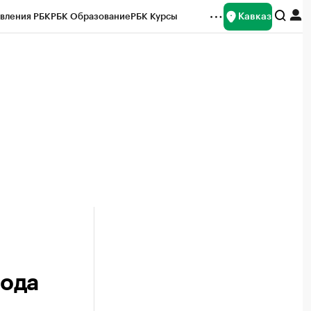
Кавказ
вления РБК
РБК Образование
РБК Курсы
рейтинги
Франшизы
Газета
Спецпроекты СПб
ты
года