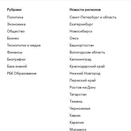
Матч звезд на Кубке Овечкина
завершился вничью
Рубрики
Новости регионов
Спорт
Политика
Санкт-Петербург и область
После столкновения дрона с НПЗ в
Ливии произошла утечка
Экономика
Екатеринбург
Политика
Общество
Новосибирск
Сенат утвердил личного адвоката
Бизнес
Омск
Трампа генпрокурором США
Технологии и медиа
Башкортостан
Политика
Финансы
Вологодская область
Число погибших при стрельбе в школе
в Таиланде выросло до девяти
Биографии
Калининград
Общество
База знаний
Краснодарский край
Bloomberg узнал об ограничении
РБК Образование
Нижний Новгород
Турцией прохода судов в Черном море
Пермский край
Политика
Ростов-на-Дону
Загрузить еще
Татарстан
Тюмень
Черноземье
Кавказ
Карелия
Мурманск