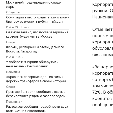
Москвичей предупредили о спаде
Корпорат
жары
рублей. 
Общество
Националь
Облигации вместо кредита: как малому
бизнесу разместить публичный долг
РБК и МСП Банк
Отмечаетс
Овечкин заявил, что после завершения
первым п
карьеры будет жить в Москве
корпорат
Спорт
Фермы, рестораны и отели Дальнего
обусловл
Востока. Гастрогид
связанны
РБК и РСХБ
У побережья Турции обнаружили
«За перво
неизвестный беспилотник
Политика
корпорати
«Арсенал» совершил один из самых
четверть 
дорогих трансферов в своей истории
том числе
Спорт
72%. В о
Премьер Болгарии сообщил о взрыве
беспилотника рядом с газопроводом
кредитов 
Политика
сообщени
Развожаев сообщил подробности двух
атак ВСУ на Севастополь