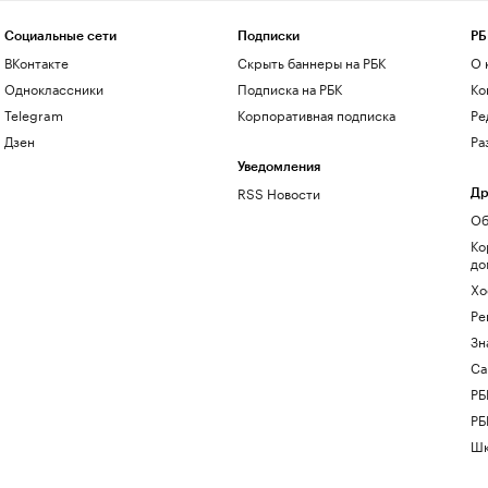
Социальные сети
Подписки
РБ
ВКонтакте
Скрыть баннеры на РБК
О 
Одноклассники
Подписка на РБК
Ко
Telegram
Корпоративная подписка
Ре
Дзен
Ра
Уведомления
RSS Новости
Др
Об
Ко
до
Хо
Ре
Зн
Са
РБ
РБ
Шк