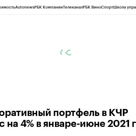
жимость
Autonews
РБК Компании
Телеканал
РБК Вино
Спорт
Школа упра
ипто
РБК Бизнес-среда
Дискуссионный клуб
Исследования
Кредитные 
Экономика
Бизнес
Технологии и медиа
Финансы
Рынок наличной валю
оративный портфель в КЧР
с на 4% в январе-июне 2021 