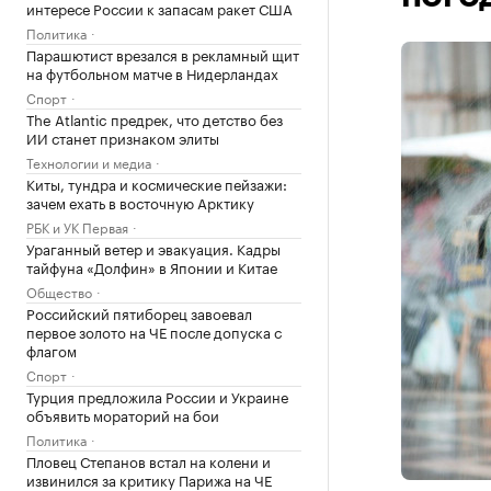
интересе России к запасам ракет США
Политика
Парашютист врезался в рекламный щит
на футбольном матче в Нидерландах
Спорт
The Atlantic предрек, что детство без
ИИ станет признаком элиты
Технологии и медиа
Киты, тундра и космические пейзажи:
зачем ехать в восточную Арктику
РБК и УК Первая
Ураганный ветер и эвакуация. Кадры
тайфуна «Долфин» в Японии и Китае
Общество
Российский пятиборец завоевал
первое золото на ЧЕ после допуска с
флагом
Спорт
Турция предложила России и Украине
объявить мораторий на бои
Политика
Пловец Степанов встал на колени и
извинился за критику Парижа на ЧЕ