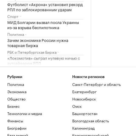
Футболист «Акрона» установил рекорд
РПЛ по заблокированным ударам
Спорт
МИД Болгарии вызвал посла Украины
из-за взрыва беспилотника
Политика
Зачем экономике России нужна
товарная биржа
РБК и Петербургская Биржа
«Локомотив» сыграл нулевую ничью с
аутсайдером РПЛ
Спорт
Рубрики
Новости регионов
Загрузить еще
Политика
Санкт-Петербург и область
Экономика
Екатеринбург
Общество
Новосибирск
Бизнес
Омск
Технологии и медиа
Башкортостан
Финансы
Вологодская область
Биографии
Калининград
База знаний
Краснодарский край