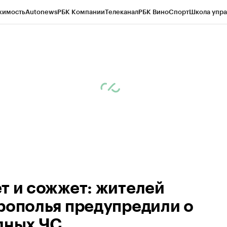
жимость
Autonews
РБК Компании
Телеканал
РБК Вино
Спорт
Школа упра
ипто
РБК Бизнес-среда
Дискуссионный клуб
Исследования
Кредитные 
Экономика
Бизнес
Технологии и медиа
Финансы
Рынок наличной валю
т и сожжет: жителей
рополья предупредили о
дных ЧС