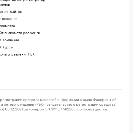
менов
стинг сайтов
г.решения
акомства
йт знакомств podbor.ru
К Компании
К Курсы
ола управления РБК
регистрации средства массовой информации выдано Федеральной
и сетевого издания «РБК» (свидетельство о регистрации средства
ор) 03.12.2021 за номером ЭЛ №ФС77-82385) сопровождаются