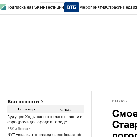
Подписка на РБК
Инвестиции
Мероприятия
Отрасли
Недви
РБК Life
Тренды
Визионеры
Национальные проекты
Город
Стиль
Кр
Конференции СПб
Спецпроекты
Проверка контрагентов
Политика
Кавказ
Все новости
Кавказ
Весь мир
Смое
Будущее Ходынского поля: от пашни и
аэродрома до города в городе
Став
РБК и Stone
NYT узнала, что разведка сообщает об
пого