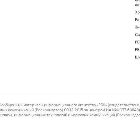
до
Хо
Ре
Зн
Са
РБ
РБ
Шк
ения и материалы информационного агентства «РБК» (свидетельство о 
овых коммуникаций (Роскомнадзор) 09.12.2015 за номером ИА №ФС77-63848) 
 связи, информационных технологий и массовых коммуникаций (Роскомнадз