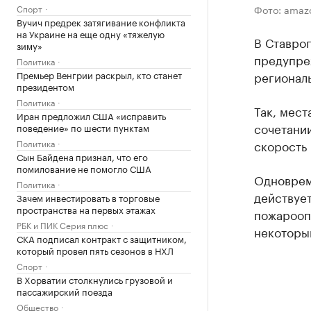
Спорт
Фото: ama
Вучич предрек затягивание конфликта
на Украине на еще одну «тяжелую
В Ставроп
зиму»
предупре
Политика
Премьер Венгрии раскрыл, кто станет
регионал
президентом
Политика
Так, мест
Иран предложил США «исправить
сочетании
поведение» по шести пунктам
Политика
скорость 
Сын Байдена признал, что его
помилование не помогло США
Одноврем
Политика
действуе
Зачем инвестировать в торговые
пространства на первых этажах
пожароопа
РБК и ПИК Серия плюс
некоторы
СКА подписал контракт с защитником,
который провел пять сезонов в НХЛ
Спорт
В Хорватии столкнулись грузовой и
пассажирский поезда
Общество