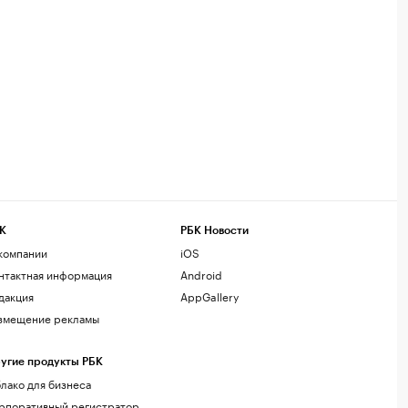
К
РБК Новости
компании
iOS
нтактная информация
Android
дакция
AppGallery
змещение рекламы
угие продукты РБК
лако для бизнеса
рпоративный регистратор