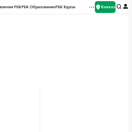
Кавказ
вления РБК
РБК Образование
РБК Курсы
рейтинги
Франшизы
Газета
Спецпроекты СПб
ты