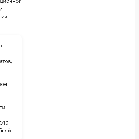
иционной
й
чих
т
атов,
ное
сти —
2019
блей.