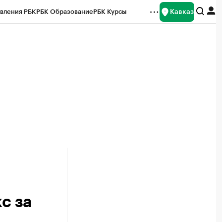
Кавказ
вления РБК
РБК Образование
РБК Курсы
рейтинги
Франшизы
Газета
Спецпроекты СПб
ты
с за