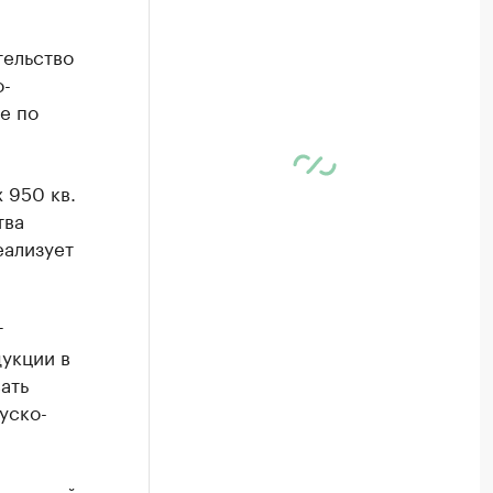
тельство
о-
е по
 950 кв.
тва
еализует
т
дукции в
ать
уско-