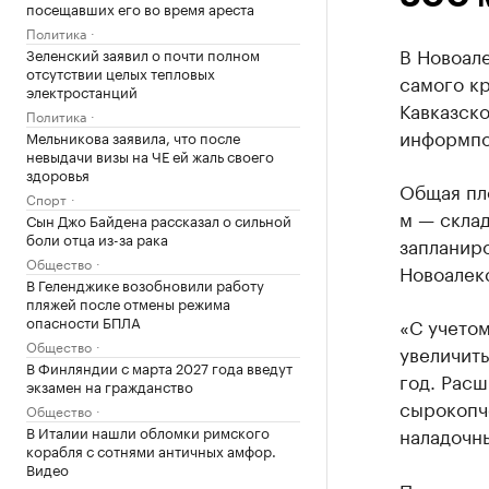
посещавших его во время ареста
Политика
В Новоал
Зеленский заявил о почти полном
отсутствии целых тепловых
самого к
электростанций
Кавказск
Политика
информпо
Мельникова заявила, что после
невыдачи визы на ЧЕ ей жаль своего
здоровья
Общая пло
Спорт
м — скла
Сын Джо Байдена рассказал о сильной
боли отца из-за рака
запланиро
Общество
Новоалек
В Геленджике возобновили работу
пляжей после отмены режима
опасности БПЛА
«С учетом
Общество
увеличить
В Финляндии с марта 2027 года введут
год. Расш
экзамен на гражданство
сырокопче
Общество
В Италии нашли обломки римского
наладочны
корабля с сотнями античных амфор.
Видео