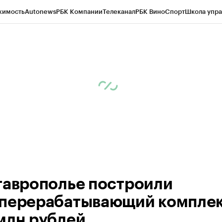
жимость
Autonews
РБК Компании
Телеканал
РБК Вино
Спорт
Школа упра
ипто
РБК Бизнес-среда
Дискуссионный клуб
Исследования
Кредитные 
Экономика
Бизнес
Технологии и медиа
Финансы
Рынок наличной валю
таврополье построили
перерабатывающий комплек
млн рублей