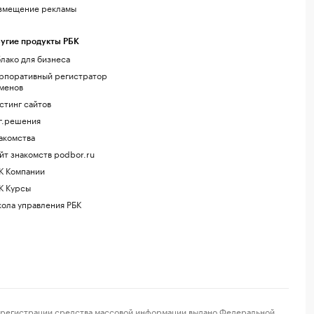
змещение рекламы
угие продукты РБК
лако для бизнеса
рпоративный регистратор
менов
стинг сайтов
г.решения
акомства
йт знакомств podbor.ru
К Компании
К Курсы
ола управления РБК
регистрации средства массовой информации выдано Федеральной