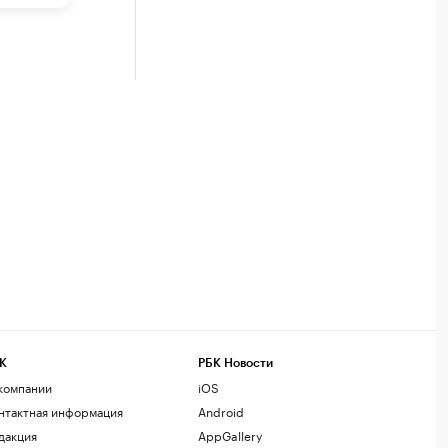
К
РБК Новости
компании
iOS
нтактная информация
Android
дакция
AppGallery