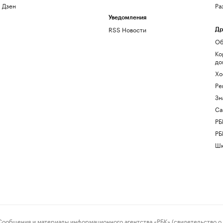
Дзен
Ра
Уведомления
RSS Новости
Др
Об
Ко
до
Хо
Ре
Зн
Са
РБ
РБ
Шк
ения и материалы информационного агентства «РБК» (свидетельство о 