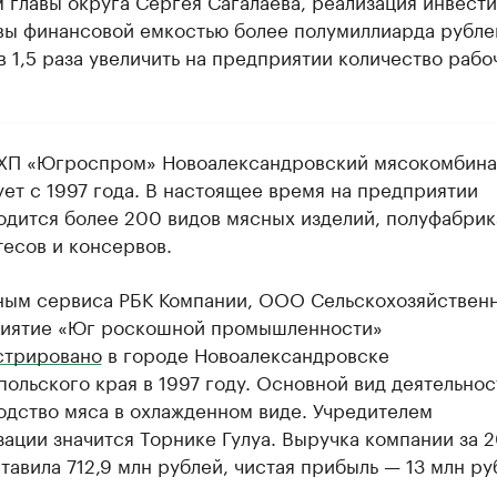
 главы округа Сергея Сагалаева, реализация инвест
вы финансовой емкостью более полумиллиарда рубле
в 1,5 раза увеличить на предприятии количество рабо
П «Югроспром» Новоалександровский мясокомбина
ует с 1997 года. В настоящее время на предприятии
одится более 200 видов мясных изделий, полуфабрик
тесов и консервов.
ным сервиса РБК Компании, ООО Сельскохозяйствен
иятие «Юг роскошной промышленности»
стрировано
в городе Новоалександровске
польского края в 1997 году. Основной вид деятельно
одство мяса в охлажденном виде. Учредителем
зации значится Торнике Гулуа. Выручка компании за 
тавила 712,9 млн рублей, чистая прибыль — 13 млн ру