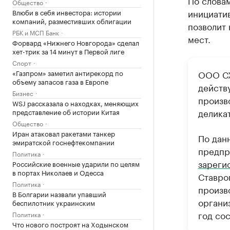
По словам
Общество
инициати
Влюби в себя инвестора: истории
компаний, разместивших облигации
позволит 
РБК и МСП Банк
мест.
Форвард «Нижнего Новгорода» сделал
хет-трик за 14 минут в Первой лиге
Спорт
«Газпром» заметил антирекорд по
ООО СХ
объему запасов газа в Европе
действ
Бизнес
произв
WSJ рассказала о находках, меняющих
делика
представление об истории Китая
Общество
Иран атаковал ракетами танкер
По дан
эмиратской госнефтекомпании
предпр
Политика
зареги
Российские военные ударили по целям
в портах Николаев и Одесса
Ставро
Политика
произв
В Болгарии назвали упавший
органи
беспилотник украинским
год сос
Политика
Что нового построят на Ходынском