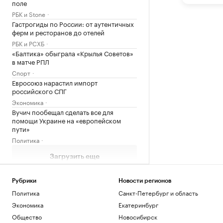
поле
РБК и Stone
Гастрогиды по России: от аутентичных
ферм и ресторанов до отелей
РБК и РСХБ
«Балтика» обыграла «Крылья Советов»
в матче РПЛ
Спорт
Евросоюз нарастил импорт
российского СПГ
Экономика
Вучич пообещал сделать все для
помощи Украине на «европейском
пути»
Политика
Загрузить еще
Рубрики
Новости регионов
Политика
Санкт-Петербург и область
Экономика
Екатеринбург
Общество
Новосибирск