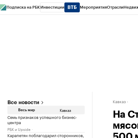
Подписка на РБК
Инвестиции
Мероприятия
Отрасли
Недви
РБК Life
Тренды
Визионеры
Национальные проекты
Город
Стиль
Кр
Конференции СПб
Спецпроекты
Проверка контрагентов
Политика
Кавказ
Все новости
Кавказ
Весь мир
На С
Семь признаков успешного бизнес-
центра
мясо
РБК и Upside
Карапетян поблагодарил сторонников,
500 