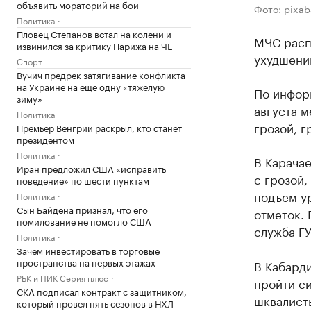
объявить мораторий на бои
Фото: pixa
Политика
Пловец Степанов встал на колени и
МЧС расп
извинился за критику Парижа на ЧЕ
ухудшении
Спорт
Вучич предрек затягивание конфликта
на Украине на еще одну «тяжелую
По инфор
зиму»
августа м
Политика
грозой, г
Премьер Венгрии раскрыл, кто станет
президентом
Политика
В Карачае
Иран предложил США «исправить
с грозой,
поведение» по шести пунктам
подъем у
Политика
Сын Байдена признал, что его
отметок. 
помилование не помогло США
служба Г
Политика
Зачем инвестировать в торговые
пространства на первых этажах
В Кабарди
РБК и ПИК Серия плюс
пройти си
СКА подписал контракт с защитником,
шквалисты
который провел пять сезонов в НХЛ