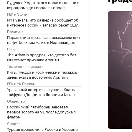
Будущее Ходынского поля: от пашни и
аэродрома до города в городе
РБК и Stone
NYT узнала, что разведка сообщает об
интересе России к запасам ракет США
Политика
Парашютист врезался в рекламный щит
на футбольном матче в Нидерландах
Спорт
The Atlantic предрек, что детство без
ИИ станет признаком элиты
Технологии и медиа
Киты, тундра и космические пейзажи:
зачем ехать в восточную Арктику
РБК и УК Первая
Ураганный ветер и эвакуация. Кадры
тайфуна «Долфин» в Японии и Китае
Общество
Российский пятиборец завоевал
первое золото на ЧЕ после допуска с
флагом
Спорт
Турция предложила России и Украине