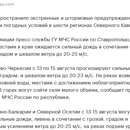
bay.com
ространило экстренные и штормовые предупрежден
 погодных условий в шести регионах Северного Кавк
мации пресс-службы ГУ МЧС России по Ставрополью, 
естами в крае ожидается сильный дождь в сочетании 
радом и шквалом ветра до 20-25 м/с.
во-Черкесии с 13 по 15 августа прогнозируют сильны
 градом, и шквалом ветра до 20-23 м/с. На реках воз
ровней воды, местами с достижением неблагоприятн
В горах могут сойти сели малого объема, сообщает п
У МЧС России по республике.
но-Балкарии и Северной Осетии с 13-15 августа могу
льные дожди, ливень в сочетании с грозой, градом и
м усилением ветра до 20-25 м/с, на реках подъем у