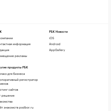
К
РБК Новости
компании
iOS
нтактная информация
Android
дакция
AppGallery
змещение рекламы
угие продукты РБК
лако для бизнеса
рпоративный регистратор
менов
стинг сайтов
г.решения
акомства
йт знакомств podbor.ru