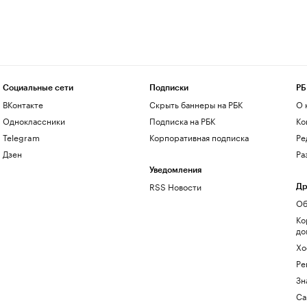
Социальные сети
Подписки
РБ
ВКонтакте
Скрыть баннеры на РБК
О 
Одноклассники
Подписка на РБК
Ко
Telegram
Корпоративная подписка
Ре
Дзен
Ра
Уведомления
RSS Новости
Др
Об
Ко
до
Хо
Ре
Зн
Са