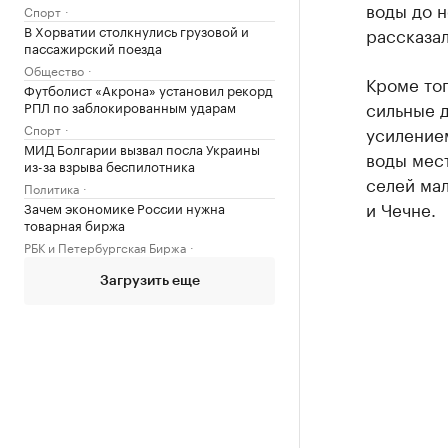
воды до н
Спорт
В Хорватии столкнулись грузовой и
рассказал
пассажирский поезда
Общество
Кроме тог
Футболист «Акрона» установил рекорд
сильные д
РПЛ по заблокированным ударам
Спорт
усилением
МИД Болгарии вызвал посла Украины
воды мест
из-за взрыва беспилотника
селей ма
Политика
и Чечне.
Зачем экономике России нужна
товарная биржа
РБК и Петербургская Биржа
Загрузить еще