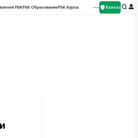
Кавказ
вления РБК
РБК Образование
РБК Курсы
рейтинги
Франшизы
Газета
Спецпроекты СПб
ты
 и