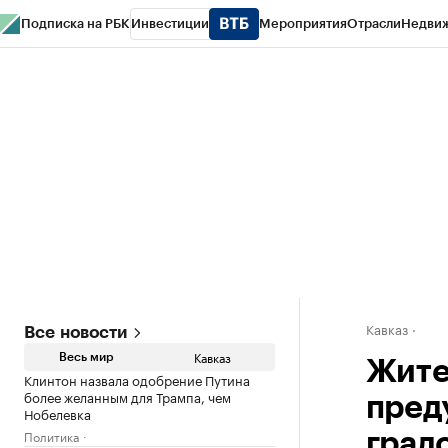
Подписка на РБК
Инвестиции
Мероприятия
Отрасли
Недви
РБК Life
Тренды
Визионеры
Национальные проекты
Город
Стиль
Кр
Конференции СПб
Спецпроекты
Проверка контрагентов
Политика
Кавказ
Все новости
Кавказ
Весь мир
Жите
Клинтон назвала одобрение Путина
более желанным для Трампа, чем
пред
Нобелевка
Политика
град