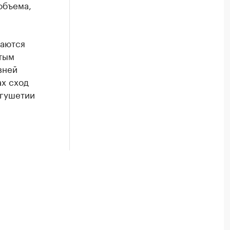
объема,
даются
стым
вней
ах сход
нгушетии