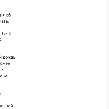
ия об
аза.
13-15
с
й дождь
можен
ых
ресс-
т
ровней