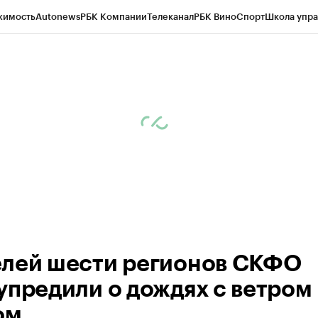
жимость
Autonews
РБК Компании
Телеканал
РБК Вино
Спорт
Школа упра
ипто
РБК Бизнес-среда
Дискуссионный клуб
Исследования
Кредитные 
Экономика
Бизнес
Технологии и медиа
Финансы
Рынок наличной валю
лей шести регионов СКФО
упредили о дождях с ветром
ом