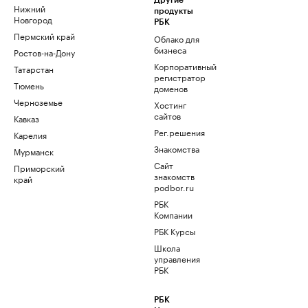
Другие
Нижний
продукты
Новгород
РБК
Пермский край
Облако для
бизнеса
Ростов-на-Дону
Корпоративный
Татарстан
регистратор
Тюмень
доменов
Черноземье
Хостинг
сайтов
Кавказ
Рег.решения
Карелия
Знакомства
Мурманск
Сайт
Приморский
знакомств
край
podbor.ru
РБК
Компании
РБК Курсы
Школа
управления
РБК
РБК