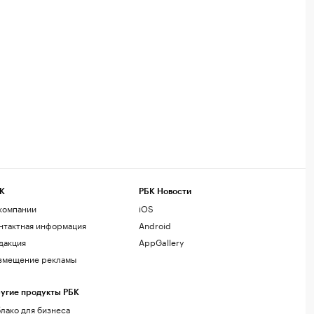
К
РБК Новости
компании
iOS
нтактная информация
Android
дакция
AppGallery
змещение рекламы
угие продукты РБК
лако для бизнеса