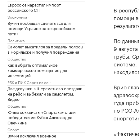
Евросоюз нарастил импорт
В респуб
российского СПГ
помощи в
Экономика
Вучич пообещал сделать все для
результат
помощи Украине на «европейском
пути»
По данны
Политика
Самолет выкатился за пределы полосы
9 август
в Норильске и получил повреждения
трубы. С
Общество
системе.
Как выбрать оптимальное
коммерческое помещение для
находился
инвестиций
РБК и ПИК Серия плюс
Врио гла
Две девушки в Шереметьево опоздали
на рейс и выбежали за самолетом.
здравоохр
Видео
туда при
Общество
по РСО-А
Юные хоккеисты «Спартака» стали
энергети
победителями Кубка Александра
Овечкина
Спорт
«Фактиче
Вучич исключил военное