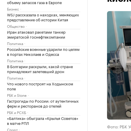
объему запасов газа в Европе
Бизнес
WSJ рассказала о находках, меняющих
представление об истории Китая
Общество
Иран атаковал ракетами танкер
эмиратской госнефтекомпании
Политика
Российские военные ударили по целям
в портах Николаев и Одесса
Политика
В Болгарии раскрыли, какой стране
принадлежит залетевший дрон
Политика
Что нового построят на Ходынском
поле
РБК и Stone
Гастрогиды по России: от аутентичных
ферм и ресторанов до отелей
РБК и РСХБ
«Балтика» обыграла «Крылья Советов»
в матче РПЛ
Фото: РБК 
Спорт