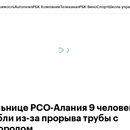
жимость
Autonews
РБК Компании
Телеканал
РБК Вино
Спорт
Школа упра
ипто
РБК Бизнес-среда
Дискуссионный клуб
Исследования
Кредитные 
Экономика
Бизнес
Технологии и медиа
Финансы
Рынок наличной валю
льнице РСО-Алания 9 челове
бли из-за прорыва трубы с
ородом