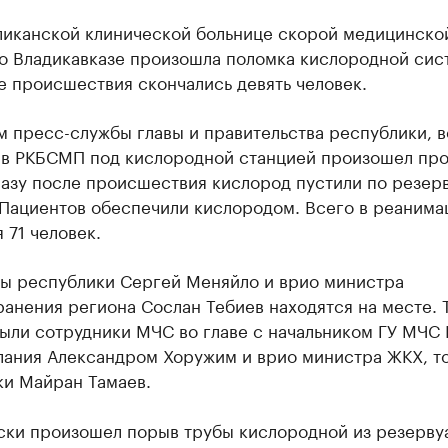
ликанской клинической больнице скорой медицинско
о Владикавказе произошла поломка кислородной сис
е происшествия скончались девять человек.
м пресс-службы главы и правительства республики, 
а в РКБСМП под кислородной станцией произошел пр
разу после происшествия кислород пустили по резер
 Пациентов обеспечили кислородом. Всего в реанима
 71 человек.
вы республики Сергей Меняйло и врио министра
анения региона Сослан Тебиев находятся на месте. 
были сотрудники МЧС во главе с начальником ГУ МЧС
лания Александром Хоружим и врио министра ЖКХ, то
ки Майран Тамаев.
ски произошел порыв трубы кислородной из резерву