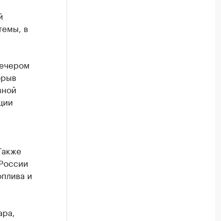
й
темы, в
вечером
орыв
вной
ции
Также
 России
плива и
ара,