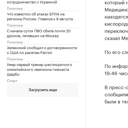
который н
сотрудничество с Украиной
Политика
Медицинс
Что известно об атаках БПЛА на
находятся
регионы России. Главное к 8 августа
кислород
Политика
переключ
С начала суток ПВО сбила почти 20
дронов, летевших на Москву
сказал Ме
Политика
Зеленский сообщил о договоренности
По его сл
с США по ракетам Patriot
Политика
Умер первый тренер шестикратного
По инфор
олимпийского чемпиона гимнаста
19:46 чис
Щербо
Спорт
В пресс-
Загрузить еще
сообщили,
были в тя