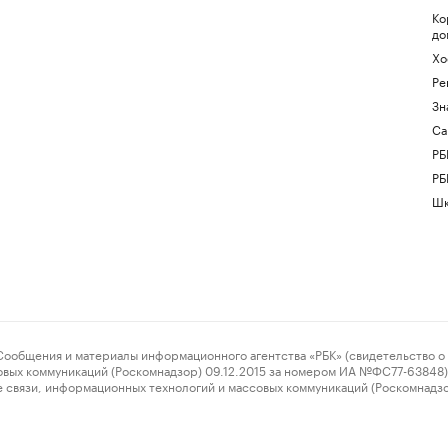
Ко
до
Хо
Ре
Зн
Са
РБ
РБ
Шк
ения и материалы информационного агентства «РБК» (свидетельство о 
овых коммуникаций (Роскомнадзор) 09.12.2015 за номером ИА №ФС77-63848) 
 связи, информационных технологий и массовых коммуникаций (Роскомнадз