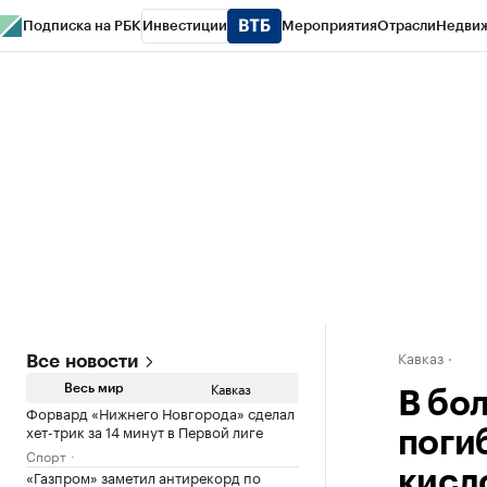
Подписка на РБК
Инвестиции
Мероприятия
Отрасли
Недви
РБК Life
Тренды
Визионеры
Национальные проекты
Город
Стиль
Кр
Конференции СПб
Спецпроекты
Проверка контрагентов
Политика
Кавказ
Все новости
Кавказ
Весь мир
В бо
Форвард «Нижнего Новгорода» сделал
хет-трик за 14 минут в Первой лиге
поги
Спорт
«Газпром» заметил антирекорд по
кисл