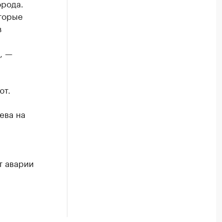
орода.
торые
з
, —
ют.
ева на
т аварии