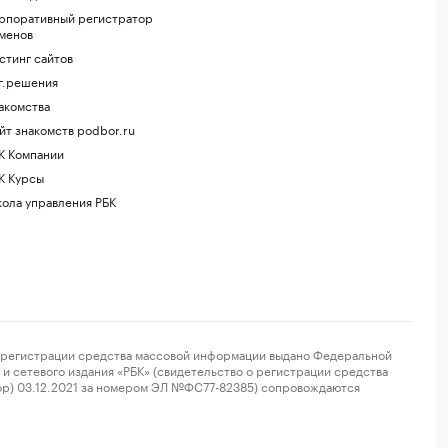
рпоративный регистратор
менов
стинг сайтов
г.решения
акомства
йт знакомств podbor.ru
К Компании
К Курсы
ола управления РБК
регистрации средства массовой информации выдано Федеральной
и сетевого издания «РБК» (свидетельство о регистрации средства
ор) 03.12.2021 за номером ЭЛ №ФС77-82385) сопровождаются