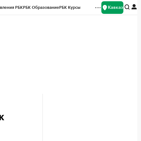
Кавказ
вления РБК
РБК Образование
РБК Курсы
рейтинги
Франшизы
Газета
Спецпроекты СПб
ты
к