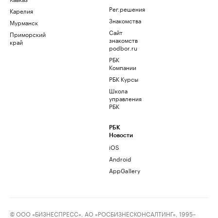
Рег.решения
Карелия
Знакомства
Мурманск
Сайт
Приморский
знакомств
край
podbor.ru
РБК
Компании
РБК Курсы
Школа
управления
РБК
РБК
Новости
iOS
Android
AppGallery
© ООО «БИЗНЕСПРЕСС», АО «РОСБИЗНЕСКОНСАЛТИНГ», 1995–