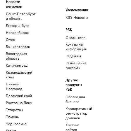
Новости
регионов
Уведомления
Санкт-Петербург
RSS Новости
и область
Екатеринбург
РБК
Новосибирск
О компании
Омск
Контактная
Башкортостан
информация
Вологодская
Редакция
область
Размещение
Калининград
рекламы
Краснодарский
край
Другие
Нижний
продукты
Новгород
РБК
Пермский край
Облако для
бизнеса
Ростов-на-Дону
Корпоративный
Татарстан
регистратор
Тюмень
доменов
Черноземье
Хостинг
сайтов
Кавказ