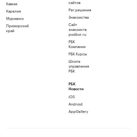
сайтов
Кавказ
Рег.решения
Карелия
Знакомства
Мурманск
Сайт
Приморский
знакомств
край
podbor.ru
РБК
Компании
РБК Курсы
Школа
управления
РБК
РБК
Новости
iOS
Android
AppGallery