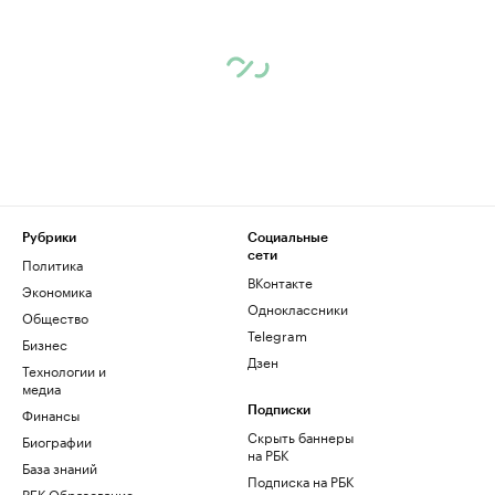
Рубрики
Социальные
сети
Политика
ВКонтакте
Экономика
Одноклассники
Общество
Telegram
Бизнес
Дзен
Технологии и
медиа
Финансы
Подписки
Скрыть баннеры
Биографии
на РБК
База знаний
Подписка на РБК
РБК Образование