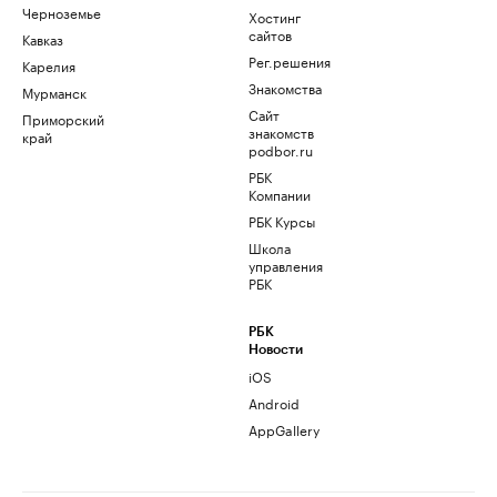
Черноземье
Хостинг
сайтов
Кавказ
Рег.решения
Карелия
Знакомства
Мурманск
Сайт
Приморский
знакомств
край
podbor.ru
РБК
Компании
РБК Курсы
Школа
управления
РБК
РБК
Новости
iOS
Android
AppGallery