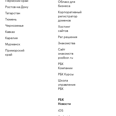
Пермский край
Облако для
бизнеса
Ростов-на-Дону
Корпоративный
Татарстан
регистратор
Тюмень
доменов
Черноземье
Хостинг
сайтов
Кавказ
Рег.решения
Карелия
Знакомства
Мурманск
Сайт
Приморский
знакомств
край
podbor.ru
РБК
Компании
РБК Курсы
Школа
управления
РБК
РБК
Новости
iOS