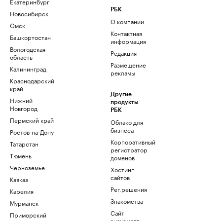
Екатеринбург
РБК
Новосибирск
О компании
Омск
Контактная
Башкортостан
информация
Вологодская
Редакция
область
Размещение
Калининград
рекламы
Краснодарский
край
Другие
Нижний
продукты
Новгород
РБК
Пермский край
Облако для
бизнеса
Ростов-на-Дону
Корпоративный
Татарстан
регистратор
Тюмень
доменов
Черноземье
Хостинг
сайтов
Кавказ
Рег.решения
Карелия
Знакомства
Мурманск
Сайт
Приморский
знакомств