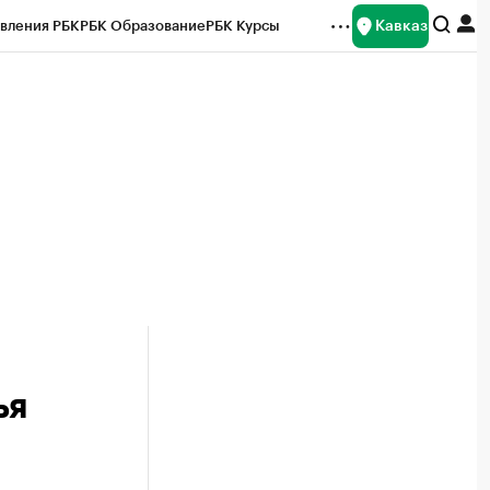
Кавказ
вления РБК
РБК Образование
РБК Курсы
рейтинги
Франшизы
Газета
Спецпроекты СПб
ты
ья