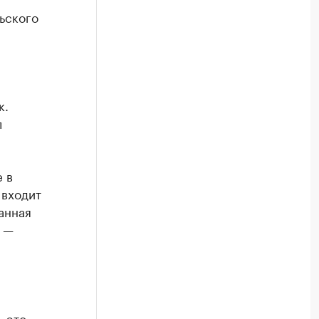
ьского
к.
л
 в
 входит
анная
, —
, это