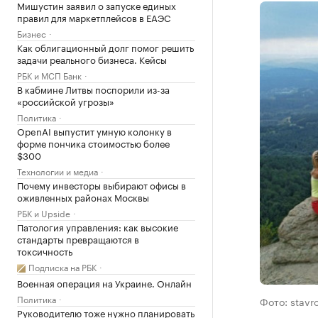
Мишустин заявил о запуске единых
правил для маркетплейсов в ЕАЭС
Бизнес
Как облигационный долг помог решить
задачи реального бизнеса. Кейсы
РБК и МСП Банк
В кабмине Литвы поспорили из-за
«российской угрозы»
Политика
OpenAI выпустит умную колонку в
форме пончика стоимостью более
$300
Технологии и медиа
Почему инвесторы выбирают офисы в
оживленных районах Москвы
РБК и Upside
Патология управления: как высокие
стандарты превращаются в
токсичность
Подписка на РБК
Военная операция на Украине. Онлайн
Политика
Фото: stavr
Руководителю тоже нужно планировать