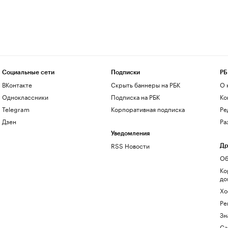
Социальные сети
Подписки
РБ
ВКонтакте
Скрыть баннеры на РБК
О 
Одноклассники
Подписка на РБК
Ко
Telegram
Корпоративная подписка
Ре
Дзен
Ра
Уведомления
RSS Новости
Др
Об
Ко
до
Хо
Ре
Зн
Са