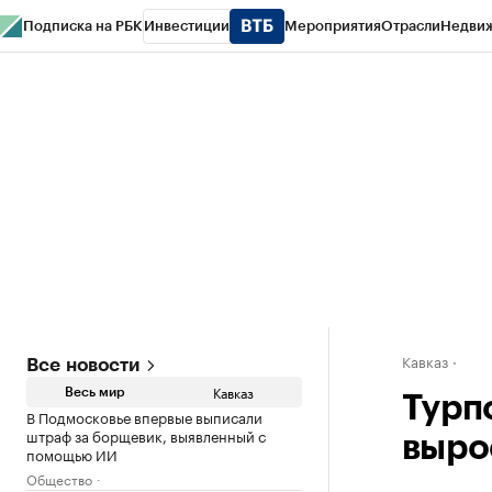
Подписка на РБК
Инвестиции
Мероприятия
Отрасли
Недви
РБК Life
Тренды
Визионеры
Национальные проекты
Город
Стиль
Кр
Конференции СПб
Спецпроекты
Проверка контрагентов
Политика
Кавказ
Все новости
Кавказ
Весь мир
Турп
В Подмосковье впервые выписали
штраф за борщевик, выявленный с
выро
помощью ИИ
Общество