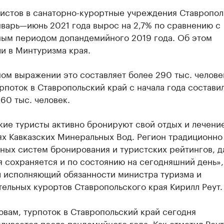
ристов в санаторно-курортные учреждения Ставропол
нварь—июнь 2021 года вырос на 2,7% по сравнению с
ным периодом допандемийного 2019 года. Об этом
и в Минтуризма края.
ом выражении это составляет более 290 тыс. челове
поток в Ставропольский край с начала года состави
60 тыс. человек.
ие туристы активно бронируют свой отдых и лечение
ях Кавказских Минеральных Вод. Регион традиционно
ных систем бронирования и туристских рейтингов, д
 сохраняется и по состоянию на сегодняшний день»
л исполняющий обязанности министра туризма и
ельных курортов Ставропольского края Кирилл Реут.
овам, турпоток в Ставропольский край сегодня
ливается после пандемийного года. Как отметил Реут