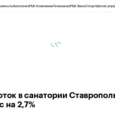
жимость
Autonews
РБК Компании
Телеканал
РБК Вино
Спорт
Школа упра
ипто
РБК Бизнес-среда
Дискуссионный клуб
Исследования
Кредитные 
Экономика
Бизнес
Технологии и медиа
Финансы
Рынок наличной валю
оток в санатории Ставропол
с на 2,7%