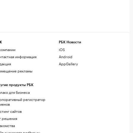
К
РБК Новости
компании
iOS
нтактная информация
Android
дакция
AppGallery
змещение рекламы
угие продукты РБК
лако для бизнеса
рпоративный регистратор
менов
стинг сайтов
г.решения
акомства
йт знакомств podbor.ru