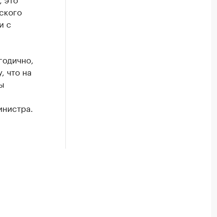
ьского
и с
годично,
, что на
ы
инистра.