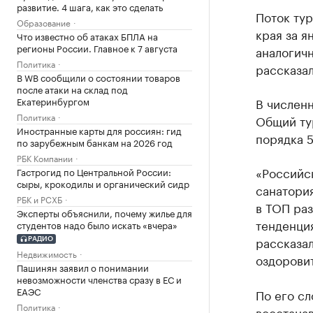
развитие. 4 шага, как это сделать
Поток ту
Образование
края за я
Что известно об атаках БПЛА на
регионы России. Главное к 7 августа
аналогич
Политика
рассказал
В WB сообщили о состоянии товаров
после атаки на склад под
В численн
Екатеринбургом
Политика
Общий тур
Иностранные карты для россиян: гид
порядка 5
по зарубежным банкам на 2026 год
РБК Компании
«Российск
Гастрогид по Центральной России:
сыры, крокодилы и органический сидр
санатори
РБК и РСХБ
в ТОП раз
Эксперты объяснили, почему жилье для
тенденция
студентов надо было искать «вчера»
рассказа
РАДИО
Недвижимость
оздоровит
Пашинян заявил о понимании
невозможности членства сразу в ЕС и
ЕАЭС
По его сл
Политика
восстанав