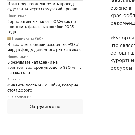
Иран предложил запретить проход
связно в 
судов США через Ормузский пролив
края соб
Политика
Корпоративный налог в ОАЭ: как не
рекоменд
повторить фатальные ошибки 2025
года
«Курорты
Подписка на РБК
что являе
Инвесторы вложили рекордные ₽33,7
млрд в фонды денежного рынка в июле
сегодняш
Инвестиции
курортны
В результате нападений на
ресурсы, 
криптоинвесторов украдено $30 млн с
начала года
Крипто
Финансы после 60: ошибки, которые
стоят дорого
РБК Компании
Загрузить еще