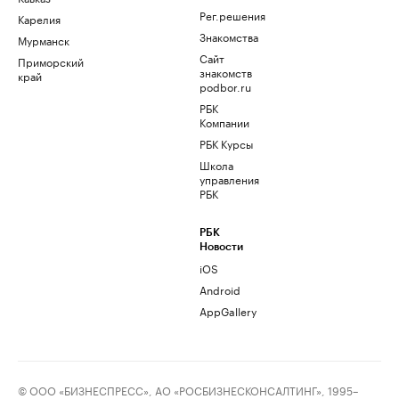
Рег.решения
Карелия
Знакомства
Мурманск
Сайт
Приморский
знакомств
край
podbor.ru
РБК
Компании
РБК Курсы
Школа
управления
РБК
РБК
Новости
iOS
Android
AppGallery
© ООО «БИЗНЕСПРЕСС», АО «РОСБИЗНЕСКОНСАЛТИНГ», 1995–