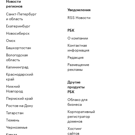
Новости
регионов
Уведомления
Санкт-Петербург
RSS Новости
и область
Екатеринбург
РБК
Новосибирск
О компании
Омск
Контактная
Башкортостан
информация
Вологодская
Редакция
область
Размещение
Калининград
рекламы
Краснодарский
край
Другие
Нижний
продукты
Новгород
РБК
Пермский край
Облако для
бизнеса
Ростов-на-Дону
Корпоративный
Татарстан
регистратор
Тюмень
доменов
Черноземье
Хостинг
сайтов
Кавказ