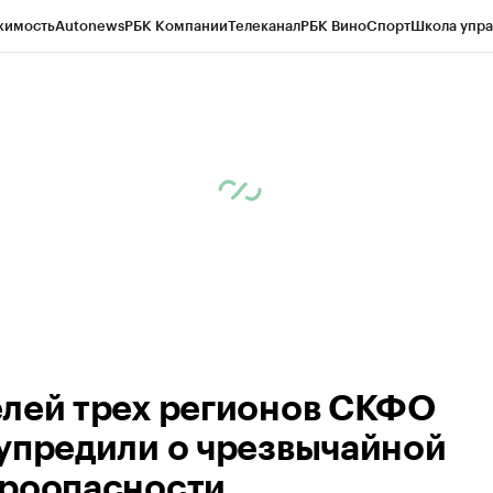
жимость
Autonews
РБК Компании
Телеканал
РБК Вино
Спорт
Школа упра
ипто
РБК Бизнес-среда
Дискуссионный клуб
Исследования
Кредитные 
Экономика
Бизнес
Технологии и медиа
Финансы
Рынок наличной валю
лей трех регионов СКФО
упредили о чрезвычайной
роопасности