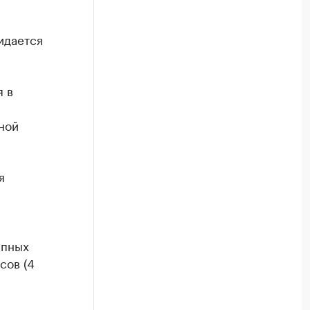
идается
 в
ной
я
епных
сов (4