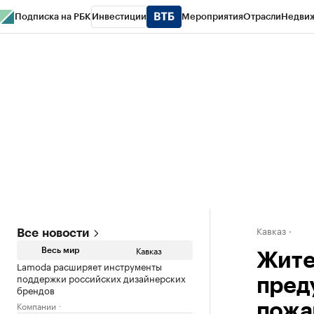
Подписка на РБК
Инвестиции
Мероприятия
Отрасли
Недви
РБК Life
Тренды
Визионеры
Национальные проекты
Город
Стиль
Кр
Конференции СПб
Спецпроекты
Проверка контрагентов
Политика
Кавказ
Все новости
Кавказ
Весь мир
Жите
Lamoda расширяет инструменты
поддержки российских дизайнерских
пред
брендов
Компании
пожа