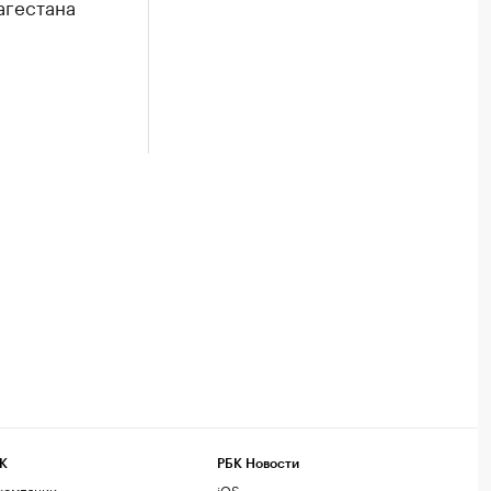
агестана
К
РБК Новости
компании
iOS