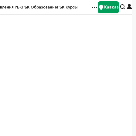
Кавказ
вления РБК
РБК Образование
РБК Курсы
рейтинги
Франшизы
Газета
Спецпроекты СПб
ты