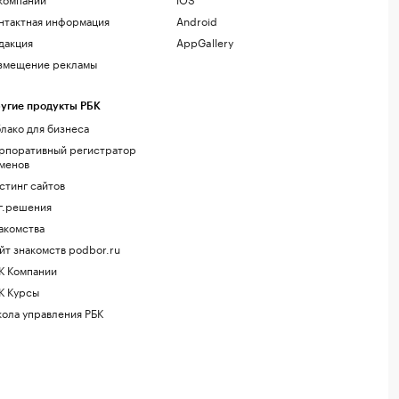
нтактная информация
Android
дакция
AppGallery
змещение рекламы
угие продукты РБК
лако для бизнеса
рпоративный регистратор
менов
стинг сайтов
г.решения
акомства
йт знакомств podbor.ru
К Компании
К Курсы
ола управления РБК