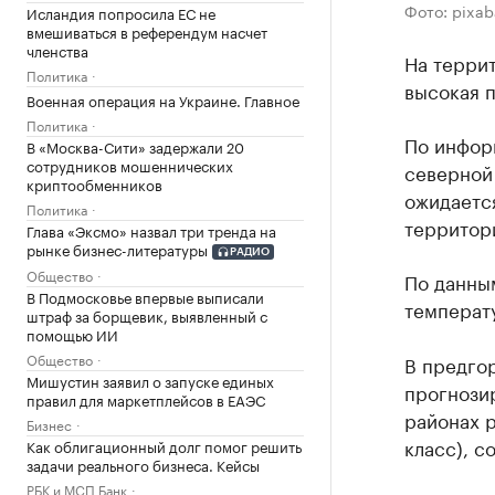
Фото: pixa
Исландия попросила ЕС не
вмешиваться в референдум насчет
членства
На терри
Политика
высокая 
Военная операция на Украине. Главное
Политика
По инфор
В «Москва-Сити» задержали 20
сотрудников мошеннических
северной 
криптообменников
ожидается
Политика
территори
Глава «Эксмо» назвал три тренда на
рынке бизнес-литературы
РАДИО
Общество
По данным
В Подмосковье впервые выписали
температу
штраф за борщевик, выявленный с
помощью ИИ
Общество
В предго
Мишустин заявил о запуске единых
прогнозир
правил для маркетплейсов в ЕАЭС
районах 
Бизнес
класс), с
Как облигационный долг помог решить
задачи реального бизнеса. Кейсы
РБК и МСП Банк