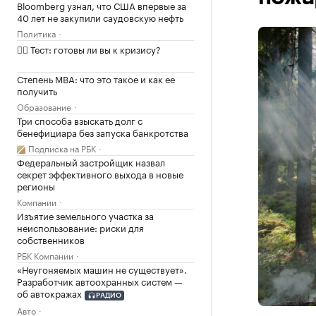
Bloomberg узнал, что США впервые за
40 лет не закупили саудовскую нефть
Политика
✍🏻 Тест: готовы ли вы к кризису?
Степень MBA: что это такое и как ее
получить
Образование
Три способа взыскать долг с
бенефициара без запуска банкротства
Подписка на РБК
Федеральный застройщик назвал
секрет эффективного выхода в новые
регионы
Компании
Изъятие земельного участка за
неиспользование: риски для
собственников
РБК Компании
«Неугоняемых машин не существует».
Разработчик автоохранных систем —
об автокражах
РАДИО
Авто