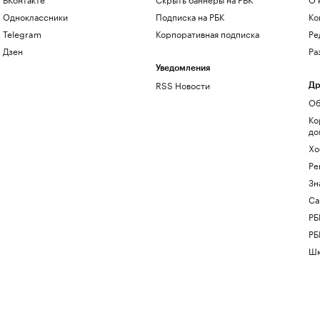
Одноклассники
Подписка на РБК
Ко
Telegram
Корпоративная подписка
Ре
Дзен
Ра
Уведомления
RSS Новости
Др
Об
Ко
до
Хо
Ре
Зн
Са
РБ
РБ
Шк