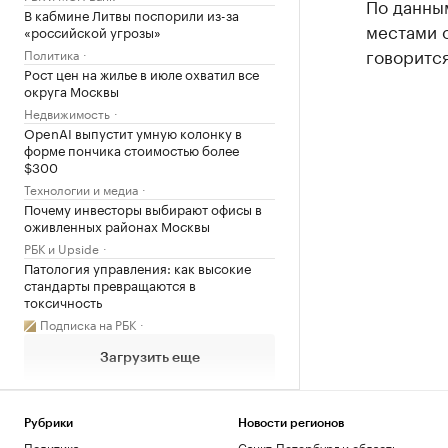
По данны
В кабмине Литвы поспорили из-за
местами о
«российской угрозы»
говоритс
Политика
Рост цен на жилье в июле охватил все
округа Москвы
Недвижимость
OpenAI выпустит умную колонку в
форме пончика стоимостью более
$300
Технологии и медиа
Почему инвесторы выбирают офисы в
оживленных районах Москвы
РБК и Upside
Патология управления: как высокие
стандарты превращаются в
токсичность
Подписка на РБК
Загрузить еще
Рубрики
Новости регионов
Политика
Санкт-Петербург и область