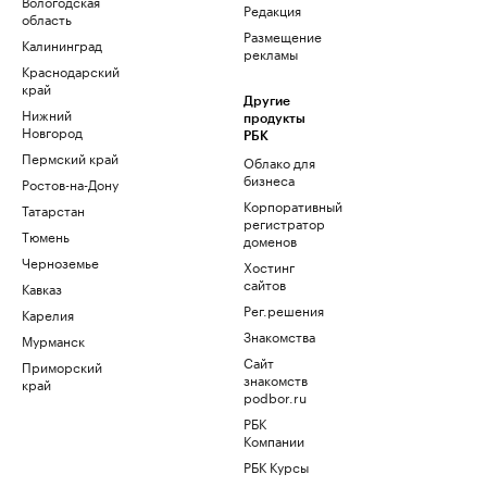
Вологодская
Редакция
область
Размещение
Калининград
рекламы
Краснодарский
край
Другие
Нижний
продукты
Новгород
РБК
Пермский край
Облако для
бизнеса
Ростов-на-Дону
Корпоративный
Татарстан
регистратор
Тюмень
доменов
Черноземье
Хостинг
сайтов
Кавказ
Рег.решения
Карелия
Знакомства
Мурманск
Сайт
Приморский
знакомств
край
podbor.ru
РБК
Компании
РБК Курсы