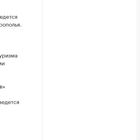
ведется
рополья.
уризма
ми
в»
ведется