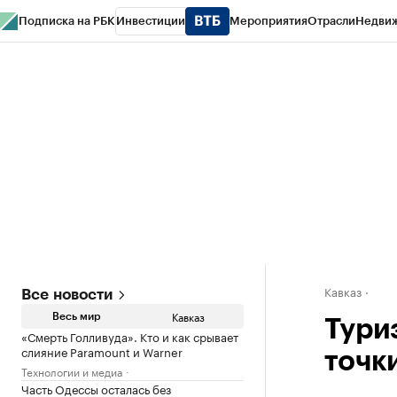
Подписка на РБК
Инвестиции
Мероприятия
Отрасли
Недви
РБК Life
Тренды
Визионеры
Национальные проекты
Город
Стиль
Кр
Конференции СПб
Спецпроекты
Проверка контрагентов
Политика
Кавказ
Все новости
Кавказ
Весь мир
Тури
«Смерть Голливуда». Кто и как срывает
слияние Paramount и Warner
точк
Технологии и медиа
Часть Одессы осталась без