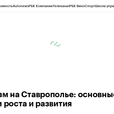
жимость
Autonews
РБК Компании
Телеканал
РБК Вино
Спорт
Школа упра
ипто
РБК Бизнес-среда
Дискуссионный клуб
Исследования
Кредитные 
Экономика
Бизнес
Технологии и медиа
Финансы
Рынок наличной валю
зм на Ставрополье: основны
и роста и развития