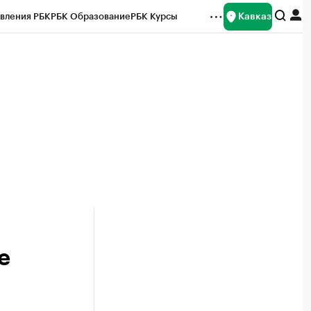
Кавказ
вления РБК
РБК Образование
РБК Курсы
рейтинги
Франшизы
Газета
Спецпроекты СПб
ты
е