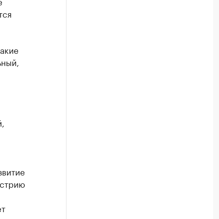
е
тся
такие
ьный,
,
звитие
устрию
ет