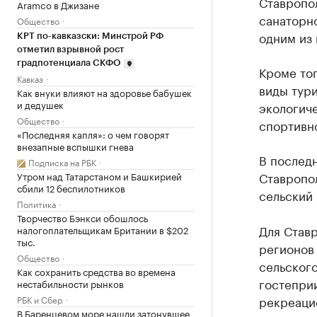
Ставропо
Aramco в Джизане
санаторно
Общество
одним из
КРТ по-кавказски: Минстрой РФ
отметил взрывной рост
градпотенциала СКФО
Кроме тог
Кавказ
виды тури
Как внуки влияют на здоровье бабушек
и дедушек
экологич
Общество
спортивн
«Последняя капля»: о чем говорят
внезапные вспышки гнева
В последн
Подписка на РБК
Ставропол
Утром над Татарстаном и Башкирией
сбили 12 беспилотников
сельский
Политика
Творчество Бэнкси обошлось
Для Ставр
налогоплательщикам Британии в $202
тыс.
регионов
Общество
сельского
Как сохранить средства во времена
гостеприи
нестабильности рынков
рекреаци
РБК и Сбер
В Баренцевом море нашли затонувшее