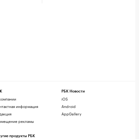
К
РБК Новости
компании
iOS
нтактная информация
Android
дакция
AppGallery
змещение рекламы
угие продукты РБК