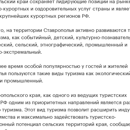
льский край сохраняет лидирующие позиции на рынк
-курортных и оздоровительных услуг страны и являе
 крупнейших курортных регионов РФ.
о, на территории Ставрополья активно развиваются 
зма, как событийный, детский, культурно-познавател
еский, сельский, этнографический, промышленный и
о-экстремальный.
ее время особой популярностью у гостей и жителей
ья пользуются такие виды туризма как экологический
 и промышленный.
опольского края, как одного из ведущих туристских
 РФ одним из приоритетных направлений является ра
 туризма. Этот вид туризма позволит расширить инд
мства и максимально задействовать туристско-
онный потенциал сельских территорий края, сообща