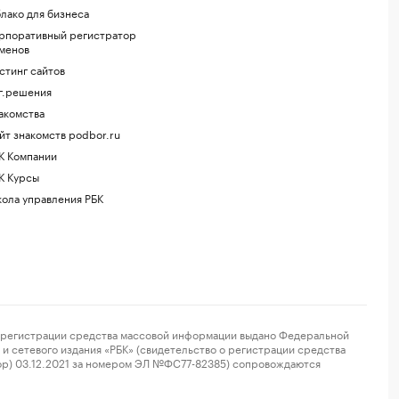
лако для бизнеса
рпоративный регистратор
менов
стинг сайтов
г.решения
акомства
йт знакомств podbor.ru
К Компании
К Курсы
ола управления РБК
регистрации средства массовой информации выдано Федеральной
и сетевого издания «РБК» (свидетельство о регистрации средства
ор) 03.12.2021 за номером ЭЛ №ФС77-82385) сопровождаются