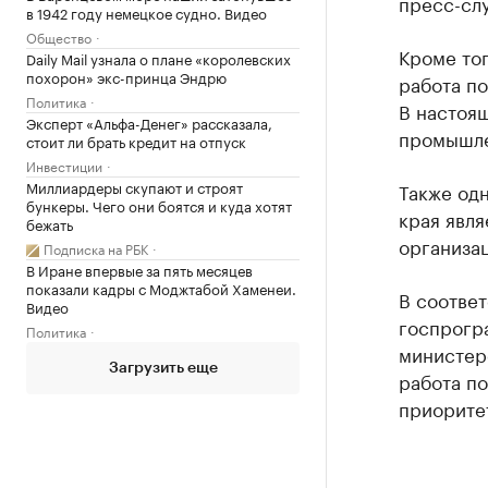
пресс-сл
в 1942 году немецкое судно. Видео
Общество
Кроме тог
Daily Mail узнала о плане «королевских
похорон» экс-принца Эндрю
работа п
Политика
В настоя
Эксперт «Альфа-Денег» рассказала,
промышле
стоит ли брать кредит на отпуск
Инвестиции
Миллиардеры скупают и строят
Также од
бункеры. Чего они боятся и куда хотят
края явл
бежать
организа
Подписка на РБК
В Иране впервые за пять месяцев
показали кадры с Моджтабой Хаменеи.
В соответ
Видео
госпрогр
Политика
министер
Загрузить еще
работа п
приорите