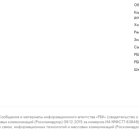
Об
Ко
до
Хо
Ре
Зн
Са
РБ
РБ
Шк
ения и материалы информационного агентства «РБК» (свидетельство о 
овых коммуникаций (Роскомнадзор) 09.12.2015 за номером ИА №ФС77-63848) 
 связи, информационных технологий и массовых коммуникаций (Роскомнадз