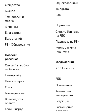
Одноклассники
Общество
Telegram
Бизнес
Дзен
Технологии и
медиа
Финансы
Подписки
Скрыть баннеры
Биографии
на РБК
База знаний
Подписка на РБК
РБК Образование
Корпоративная
подписка
Новости
регионов
Уведомления
Санкт-Петербург
RSS Новости
и область
Екатеринбург
РБК
Новосибирск
О компании
Омск
Контактная
Башкортостан
информация
Вологодская
Редакция
область
Размещение
Калининград
рекламы