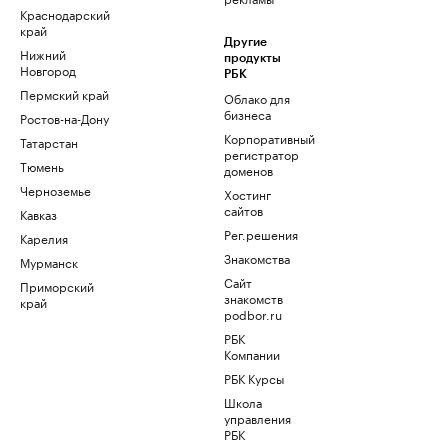
Краснодарский
край
Другие
Нижний
продукты
Новгород
РБК
Пермский край
Облако для
бизнеса
Ростов-на-Дону
Корпоративный
Татарстан
регистратор
Тюмень
доменов
Черноземье
Хостинг
сайтов
Кавказ
Рег.решения
Карелия
Знакомства
Мурманск
Сайт
Приморский
знакомств
край
podbor.ru
РБК
Компании
РБК Курсы
Школа
управления
РБК