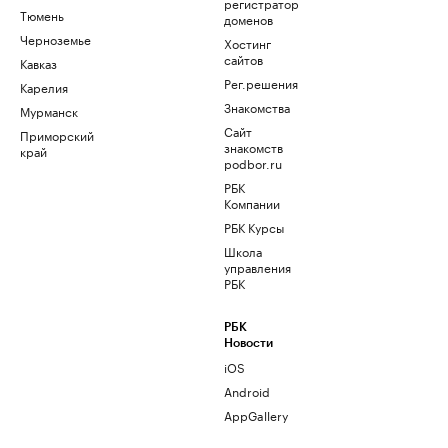
регистратор
Тюмень
доменов
Черноземье
Хостинг
сайтов
Кавказ
Рег.решения
Карелия
Знакомства
Мурманск
Сайт
Приморский
знакомств
край
podbor.ru
РБК
Компании
РБК Курсы
Школа
управления
РБК
РБК
Новости
iOS
Android
AppGallery