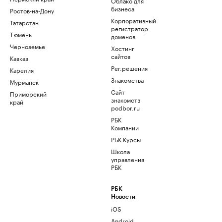
Облако для
бизнеса
Ростов-на-Дону
Корпоративный
Татарстан
регистратор
Тюмень
доменов
Черноземье
Хостинг
сайтов
Кавказ
Рег.решения
Карелия
Знакомства
Мурманск
Сайт
Приморский
знакомств
край
podbor.ru
РБК
Компании
РБК Курсы
Школа
управления
РБК
РБК
Новости
iOS
Android