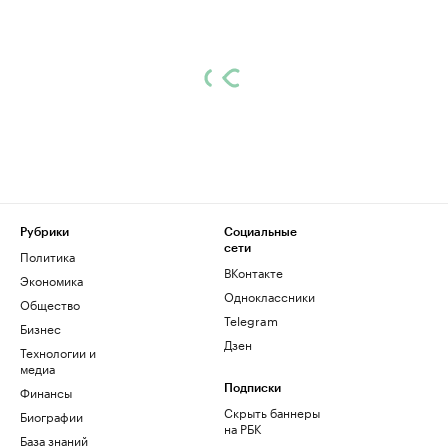
Рубрики
Социальные
сети
Политика
ВКонтакте
Экономика
Одноклассники
Общество
Telegram
Бизнес
Дзен
Технологии и
медиа
Финансы
Подписки
Скрыть баннеры
Биографии
на РБК
База знаний