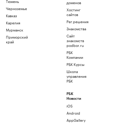
Тюмень
доменов
Черноземье
Хостинг
сайтов
Кавказ
Рег.решения
Карелия
Знакомства
Мурманск
Сайт
Приморский
знакомств
край
podbor.ru
РБК
Компании
РБК Курсы
Школа
управления
РБК
РБК
Новости
iOS
Android
AppGallery