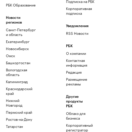
Подписка на РБК
РБК Образование
Корпоративная
подписка
Новости
регионов
Уведомления
Санкт-Петербург
RSS Новости
и область
Екатеринбург
РБК
Новосибирск
О компании
Омск
Контактная
Башкортостан
информация
Вологодская
Редакция
область
Размещение
Калининград
рекламы
Краснодарский
край
Другие
Нижний
продукты
Новгород
РБК
Пермский край
Облако для
бизнеса
Ростов-на-Дону
Корпоративный
Татарстан
регистратор