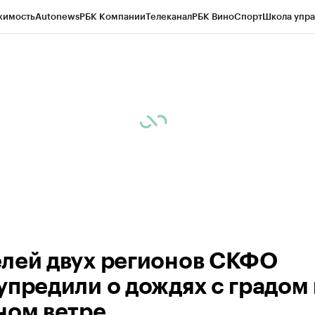
жимость
Autonews
РБК Компании
Телеканал
РБК Вино
Спорт
Школа упра
ипто
РБК Бизнес-среда
Дискуссионный клуб
Исследования
Кредитные 
Экономика
Бизнес
Технологии и медиа
Финансы
Рынок наличной валю
лей двух регионов СКФО
упредили о дождях с градом 
ном ветре