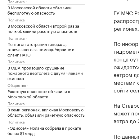
Политика
В Московской области объявили
ГУ МЧС Р
беспилотную опасность
распрост
Политика
В Московской области второй раз за
регионах.
ночь объявили ракетную опасность
Политика
По инфор
Пентагон отстранил генерала,
отвечавшего за помощь Украине и
гидромет
фланг НАТО
конца сут
Политика
ожидается
В США произошло крушение
пожарного вертолета с двумя членами
ветром до
экипажа
местами с
Общество
сойти сел
Ракетную опасность объявили в
Московской области
Политика
На Ставро
В семи регионах, включая Московскую
может про
область, объявили ракетную опасность
ветра до 
Политика
«Одиссея» Нолана собрала в прокате
более $1 млрд
По данным