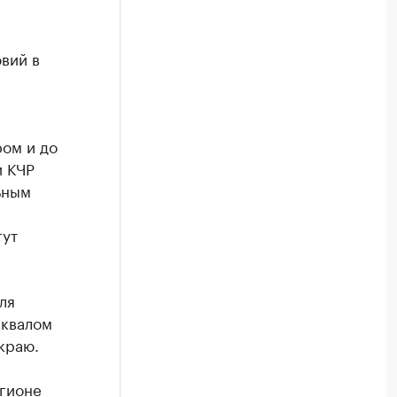
вий в
ом и до
и КЧР
ьным
гут
ля
шквалом
краю.
егионе