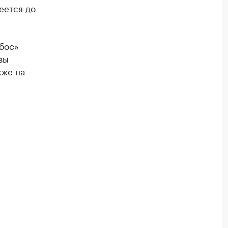
еется до
бос»
зы
кже на