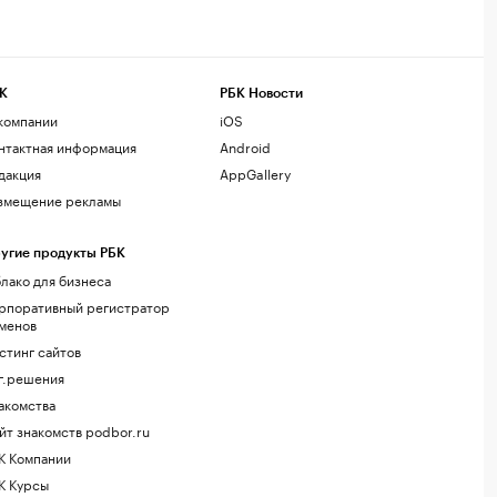
К
РБК Новости
компании
iOS
нтактная информация
Android
дакция
AppGallery
змещение рекламы
угие продукты РБК
лако для бизнеса
рпоративный регистратор
менов
стинг сайтов
г.решения
акомства
йт знакомств podbor.ru
К Компании
К Курсы