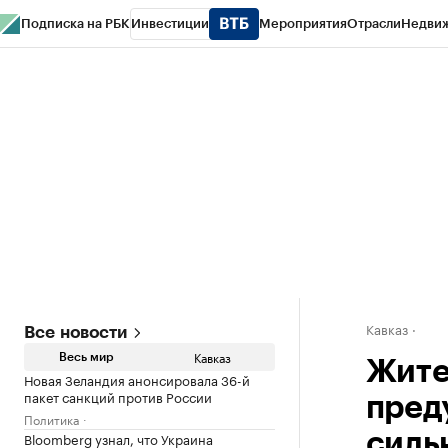
Подписка на РБК
Инвестиции
Мероприятия
Отрасли
Недви
РБК Life
Тренды
Визионеры
Национальные проекты
Город
Стиль
Кр
Конференции СПб
Спецпроекты
Проверка контрагентов
Политика
Кавказ
Все новости
Кавказ
Весь мир
Жите
Новая Зеландия анонсировала 36-й
пакет санкций против России
пред
Политика
Bloomberg узнал, что Украина
силь