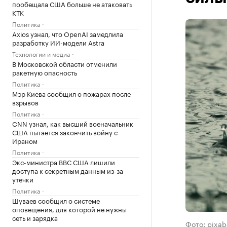
пообещала США больше не атаковать
КТК
Политика
Axios узнал, что OpenAI замедлила
разработку ИИ-модели Astra
Технологии и медиа
В Московской области отменили
ракетную опасность
Политика
Мэр Киева сообщил о пожарах после
взрывов
Политика
CNN узнал, как высший военачальник
США пытается закончить войну с
Ираном
Политика
Экс-министра ВВС США лишили
доступа к секретным данным из-за
утечки
Политика
Шуваев сообщил о системе
оповещения, для которой не нужны
сеть и зарядка
Фото: pixa