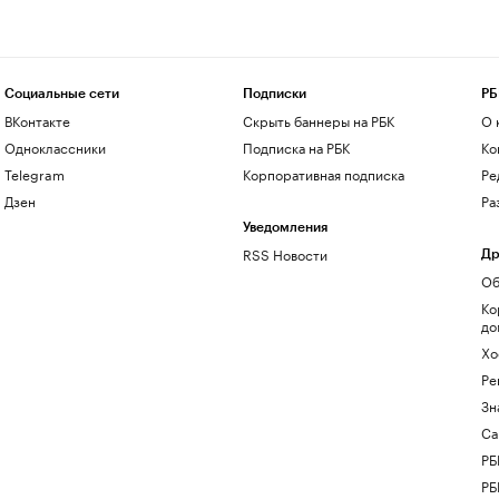
Социальные сети
Подписки
РБ
ВКонтакте
Скрыть баннеры на РБК
О 
Одноклассники
Подписка на РБК
Ко
Telegram
Корпоративная подписка
Ре
Дзен
Ра
Уведомления
RSS Новости
Др
Об
Ко
до
Хо
Ре
Зн
Са
РБ
РБ