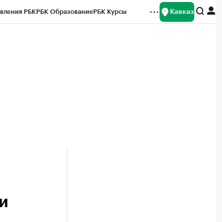
Кавказ
вления РБК
РБК Образование
РБК Курсы
рейтинги
Франшизы
Газета
Спецпроекты СПб
ты
и