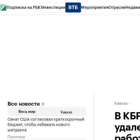
Подписка на РБК
Инвестиции
Мероприятия
Отрасли
Недви
РБК Life
Тренды
Визионеры
Национальные проекты
Город
Стиль
Кр
Конференции СПб
Спецпроекты
Проверка контрагентов
Политика
Кавказ
Все новости
Кавказ
Весь мир
В КБ
Сенат США согласовал краткосрочный
бюджет, чтобы избежать нового
удал
шатдауна
Политика
рабо