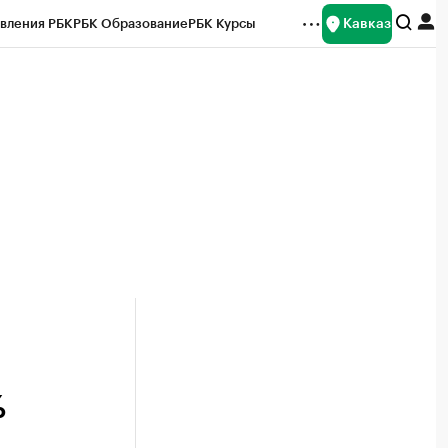
Кавказ
вления РБК
РБК Образование
РБК Курсы
рейтинги
Франшизы
Газета
Спецпроекты СПб
ты
%