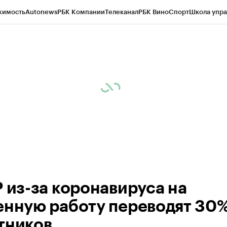
жимость
Autonews
РБК Компании
Телеканал
РБК Вино
Спорт
Школа упра
ипто
РБК Бизнес-среда
Дискуссионный клуб
Исследования
Кредитные 
Экономика
Бизнес
Технологии и медиа
Финансы
Рынок наличной валю
Р из-за коронавируса на
енную работу переводят 30
тников