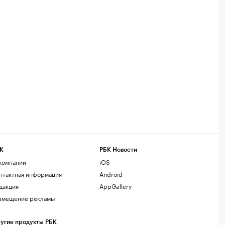
К
РБК Новости
компании
iOS
нтактная информация
Android
дакция
AppGallery
змещение рекламы
угие продукты РБК