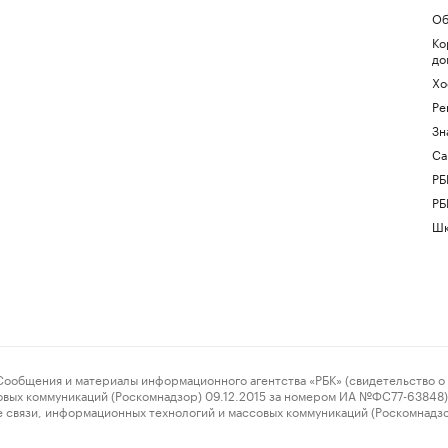
Об
Ко
до
Хо
Ре
Зн
Са
РБ
РБ
Шк
ения и материалы информационного агентства «РБК» (свидетельство о 
овых коммуникаций (Роскомнадзор) 09.12.2015 за номером ИА №ФС77-63848) 
 связи, информационных технологий и массовых коммуникаций (Роскомнадз