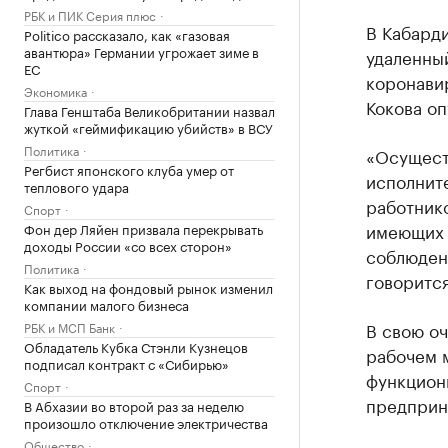
РБК и ПИК Серия плюс
В Кабард
Politico рассказало, как «газовая
авантюра» Германии угрожает зиме в
удаленны
ЕС
коронави
Экономика
Кокова оп
Глава Генштаба Великобритании назвал
жуткой «геймификацию убийств» в ВСУ
Политика
«Осущест
Регбист японского клуба умер от
исполнит
теплового удара
работнико
Спорт
имеющих 
Фон дер Ляйен призвала перекрывать
доходы России «со всех сторон»
соблюден
Политика
говорится
Как выход на фондовый рынок изменил
компании малого бизнеса
В свою оч
РБК и МСП Банк
Обладатель Кубка Стэнли Кузнецов
рабочем 
подписал контракт с «Сибирью»
функциони
Спорт
предприн
В Абхазии во второй раз за неделю
произошло отключение электричества
Общество