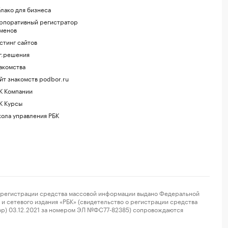
лако для бизнеса
рпоративный регистратор
менов
стинг сайтов
г.решения
акомства
йт знакомств podbor.ru
К Компании
К Курсы
ола управления РБК
регистрации средства массовой информации выдано Федеральной
и сетевого издания «РБК» (свидетельство о регистрации средства
ор) 03.12.2021 за номером ЭЛ №ФС77-82385) сопровождаются