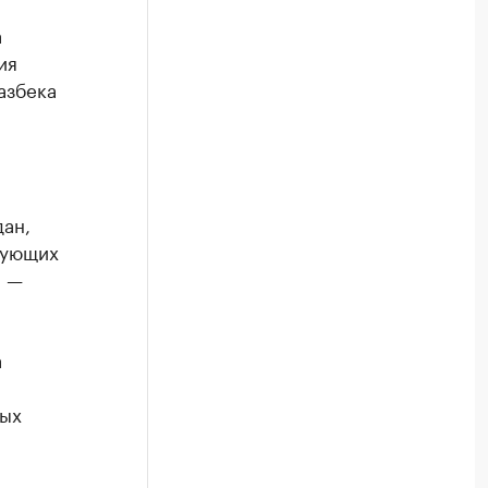
а
ия
азбека
дан,
бующих
, —
а
ных