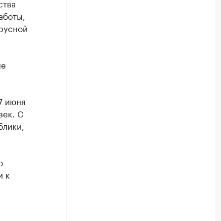
ства
аботы,
ирусной
ые
7 июня
век. С
блики,
о-
и к