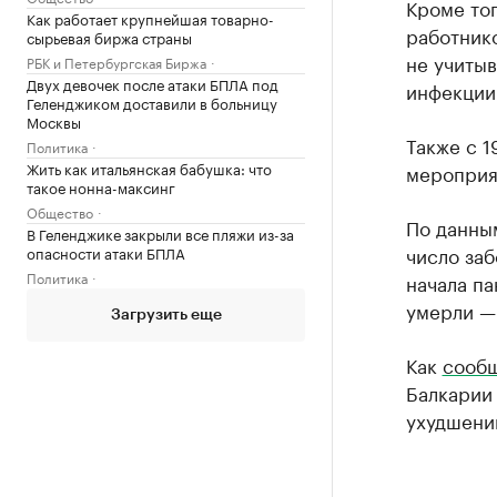
Кроме тог
Как работает крупнейшая товарно-
работник
сырьевая биржа страны
не учитыв
РБК и Петербургская Биржа
Двух девочек после атаки БПЛА под
инфекции
Геленджиком доставили в больницу
Москвы
Также с 
Политика
Жить как итальянская бабушка: что
мероприят
такое нонна-максинг
Общество
По данным
В Геленджике закрыли все пляжи из-за
число заб
опасности атаки БПЛА
Политика
начала па
умерли —
Загрузить еще
Как
сообщ
Балкарии 
ухудшени