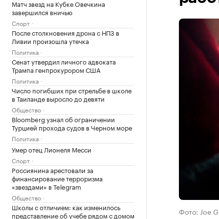
Матч звезд на Кубке Овечкина
завершился вничью
Спорт
После столкновения дрона с НПЗ в
Ливии произошла утечка
Политика
Сенат утвердил личного адвоката
Трампа генпрокурором США
Политика
Число погибших при стрельбе в школе
в Таиланде выросло до девяти
Общество
Bloomberg узнал об ограничении
Турцией прохода судов в Черном море
Политика
Умер отец Лионеля Месси
Спорт
Россиянина арестовали за
финансирование терроризма
«звездами» в Telegram
Общество
Школы с отличием: как изменилось
Фото: Joe G
представление об учебе рядом с домом