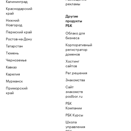
Калининград
рекламы
Краснодарский
край
Другие
Нижний
продукты
Новгород
РБК
Пермский край
Облако для
бизнеса
Ростов-на-Дону
Корпоративный
Татарстан
регистратор
Тюмень
доменов
Черноземье
Хостинг
сайтов
Кавказ
Рег.решения
Карелия
Знакомства
Мурманск
Сайт
Приморский
знакомств
край
podbor.ru
РБК
Компании
РБК Курсы
Школа
управления
РБК