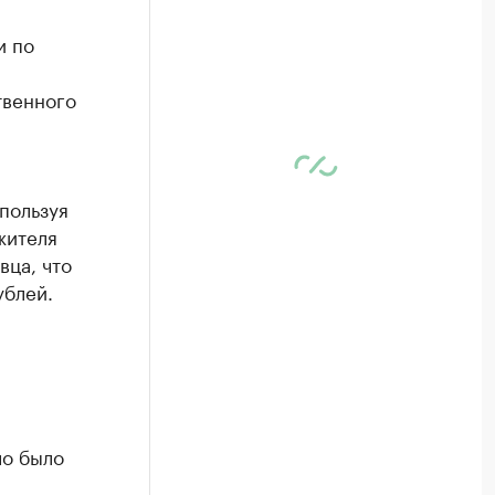
и по
твенного
пользуя
жителя
вца, что
ублей.
ло было