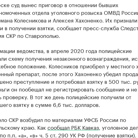
рске суд вынес приговор в отношении бывших
номоченных отдела уголовного розыска ОМВД Росси
мана Колесникова и Алексея Хахоненко. Их признали
и в получении взятки, сообщает пресс-служба Следс
ия СКР по Ставрополью.
мации ведомства, в апреле 2020 года полицейские
ли схему получения незаконного вознаграждения, ис
жебное положение. Колесников приобрел у местного 
нный препарат, после этого Хахоненко убедил прода
ено преступление и потребовал взятку в 500 тыс. р
ньги он пообещал не регистрировать сообщение и не
 проверку. В тот же день полицейские получили от
его взятку в сумме 6,6 тыс. долларов.
ело СКР возбудил по материалам УФСБ России по
льскому краю. Как
сообщал РБК Кавказ
, уголовное де
о п.п. «а», «в» ч. 5 ст. 290 УК РФ (получение взятки).