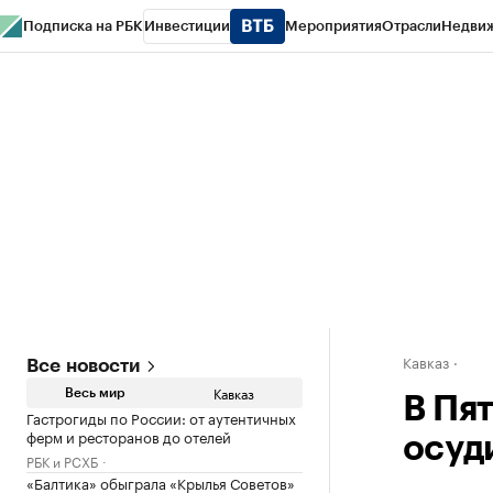
Подписка на РБК
Инвестиции
Мероприятия
Отрасли
Недви
РБК Life
Тренды
Визионеры
Национальные проекты
Город
Стиль
Кр
Конференции СПб
Спецпроекты
Проверка контрагентов
Политика
Кавказ
Все новости
Кавказ
Весь мир
В Пя
Гастрогиды по России: от аутентичных
ферм и ресторанов до отелей
осуди
РБК и РСХБ
«Балтика» обыграла «Крылья Советов»