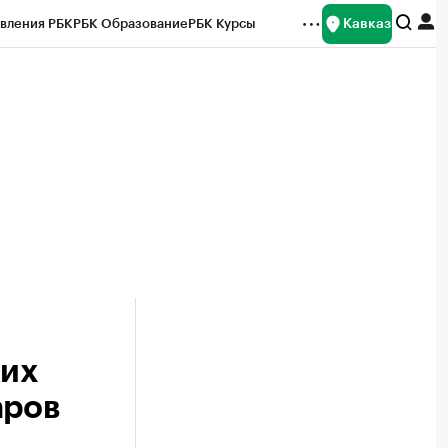
Кавказ
вления РБК
РБК Образование
РБК Курсы
рейтинги
Франшизы
Газета
Спецпроекты СПб
ты
ких
аров