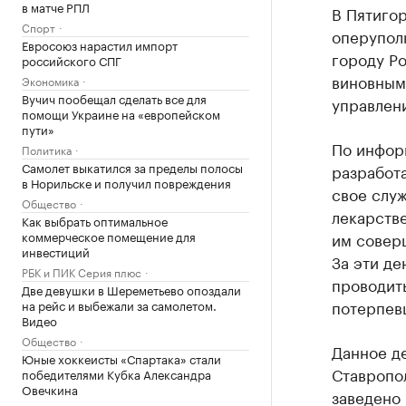
в матче РПЛ
В Пятиго
Спорт
оперупол
Евросоюз нарастил импорт
городу Ро
российского СПГ
виновным
Экономика
Вучич пообещал сделать все для
управлен
помощи Украине на «европейском
пути»
По инфор
Политика
Самолет выкатился за пределы полосы
разработа
в Норильске и получил повреждения
свое слу
Общество
лекарстве
Как выбрать оптимальное
коммерческое помещение для
им соверш
инвестиций
За эти де
РБК и ПИК Серия плюс
проводить
Две девушки в Шереметьево опоздали
потерпевш
на рейс и выбежали за самолетом.
Видео
Общество
Данное д
Юные хоккеисты «Спартака» стали
Ставропо
победителями Кубка Александра
Овечкина
заведено п