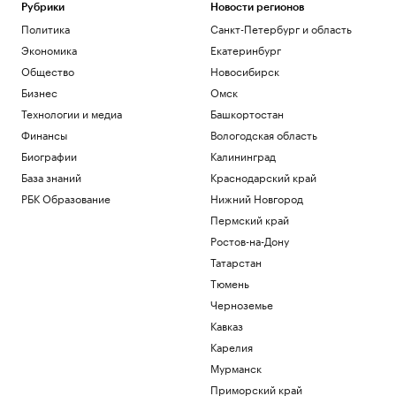
переговорах с Саркози в 2008 году
Рубрики
Новости регионов
Политика
Политика
Санкт-Петербург и область
Федорищев рассказал о последствиях
Экономика
Екатеринбург
атаки БПЛА на Самарскую область
Общество
Новосибирск
Политика
Бизнес
Омск
Трое пострадали при ударе БПЛА по
грузовику в Белгородской области
Технологии и медиа
Башкортостан
Политика
Финансы
Вологодская область
Искусственный интеллект вызовет
Биографии
Калининград
массовые увольнения — и еще 10
База знаний
Краснодарский край
мифов
РБК Образование
Нижний Новгород
РБК и Yandex Cloud
Зачем малому и среднему бизнесу
Пермский край
облигации и что важно знать о бирже
Ростов-на-Дону
РБК и МСП Банк
Татарстан
Тюмень
Загрузить еще
Черноземье
Кавказ
Карелия
Мурманск
Приморский край