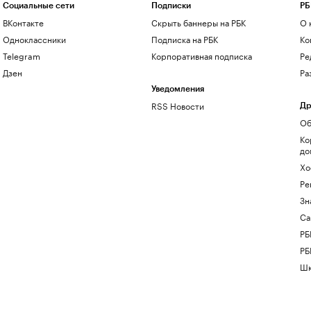
Социальные сети
Подписки
РБ
ВКонтакте
Скрыть баннеры на РБК
О 
Одноклассники
Подписка на РБК
Ко
Telegram
Корпоративная подписка
Ре
Дзен
Ра
Уведомления
RSS Новости
Др
Об
Ко
до
Хо
Ре
Зн
Са
РБ
РБ
Шк