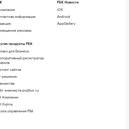
К
РБК Новости
компании
iOS
нтактная информация
Android
дакция
AppGallery
змещение рекламы
угие продукты РБК
лако для бизнеса
рпоративный регистратор
менов
стинг сайтов
г.решения
акомства
йт знакомств podbor.ru
К Компании
К Курсы
ола управления РБК