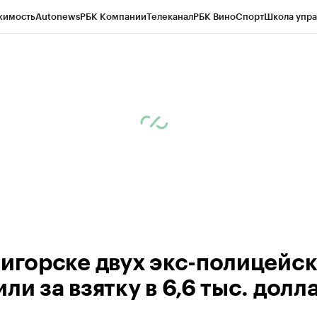
жимость
Autonews
РБК Компании
Телеканал
РБК Вино
Спорт
Школа упра
ипто
РБК Бизнес-среда
Дискуссионный клуб
Исследования
Кредитные 
Экономика
Бизнес
Технологии и медиа
Финансы
Рынок наличной валю
тигорске двух экс-полицейс
ли за взятку в 6,6 тыс. долл