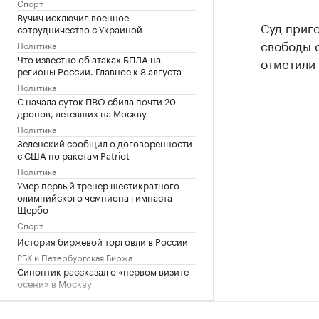
Спорт
Вучич исключил военное
Суд приг
сотрудничество с Украиной
свободы с
Политика
Что известно об атаках БПЛА на
отметили 
регионы России. Главное к 8 августа
Политика
С начала суток ПВО сбила почти 20
дронов, летевших на Москву
Политика
Зеленский сообщил о договоренности
с США по ракетам Patriot
Политика
Умер первый тренер шестикратного
олимпийского чемпиона гимнаста
Щербо
Спорт
История биржевой торговли в России
РБК и Петербургская Биржа
Синоптик рассказал о «первом визите
осени» в Москву
Общество
Медведев рассказал о «жестких»