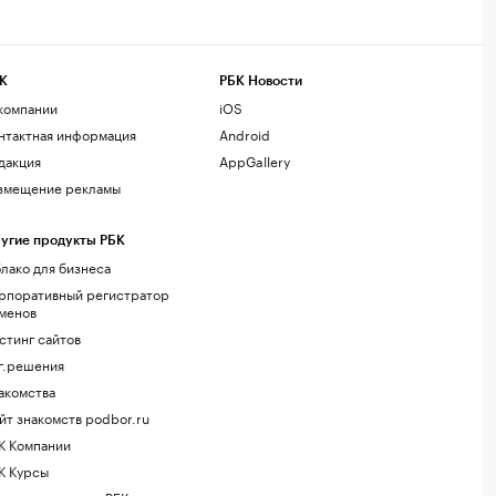
К
РБК Новости
компании
iOS
нтактная информация
Android
дакция
AppGallery
змещение рекламы
угие продукты РБК
лако для бизнеса
рпоративный регистратор
менов
стинг сайтов
г.решения
акомства
йт знакомств podbor.ru
К Компании
К Курсы