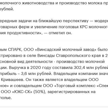
 молочного животноводства и производство молока п
рублей.
ередные задачи на ближайшую перспективу — модер
товарных ферм и увеличение поголовья КРС молочног
ия продуктивности», — отметил он.
ным СПАРК, ООО «Винсадский молочный завод» было
стрировано в селе Винсады Ставропольского края в 
Основной вид деятельности - производство молочной
ции. Выручка в 2020 году составила 302,4 млн рубле
 прибыль – 3,6 млн рублей. Владельцем компании знач
 Кривашеев. Он также является владельцем ООО
ное» и совладельцем ООО «Торговый комплекс «Спе
и ООО «ЮКС-СК» (50%), зарегистрированных на
полье.