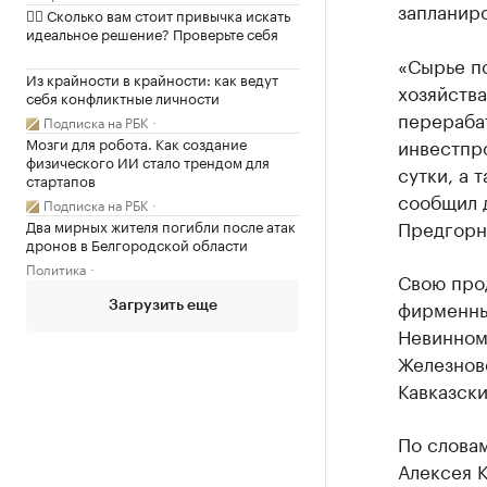
запланиро
✍🏻 Сколько вам стоит привычка искать
идеальное решение? Проверьте себя
«Сырье по
Из крайности в крайности: как ведут
хозяйства
себя конфликтные личности
перерабат
Подписка на РБК
Мозги для робота. Как создание
инвестпр
физического ИИ стало трендом для
сутки, а
стартапов
сообщил 
Подписка на РБК
Предгорн
Два мирных жителя погибли после атак
дронов в Белгородской области
Политика
Свою про
фирменных
Загрузить еще
Невинном
Железново
Кавказск
По словам
Алексея 