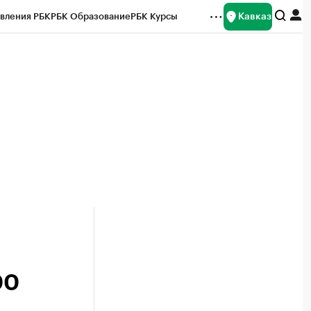
Кавказ
вления РБК
РБК Образование
РБК Курсы
рейтинги
Франшизы
Газета
Спецпроекты СПб
ты
00