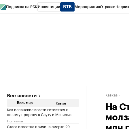
Подписка на РБК
Инвестиции
Мероприятия
Отрасли
Недви
РБК Life
Тренды
Визионеры
Национальные проекты
Город
Стиль
Кр
Конференции СПб
Спецпроекты
Проверка контрагентов
Политика
Кавказ
Все новости
Кавказ
Весь мир
На С
Как испанские власти готовятся к
новому прорыву в Сеуту и Мелилью
молз
Политика
Стала известна причина смерти 29-
млн 