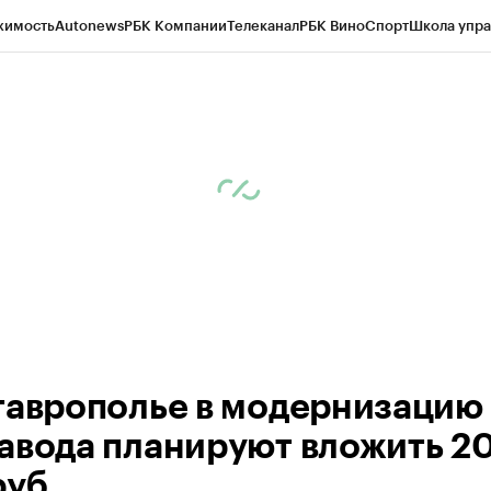
жимость
Autonews
РБК Компании
Телеканал
РБК Вино
Спорт
Школа упра
ипто
РБК Бизнес-среда
Дискуссионный клуб
Исследования
Кредитные 
Экономика
Бизнес
Технологии и медиа
Финансы
Рынок наличной валю
таврополье в модернизацию
авода планируют вложить 2
руб.