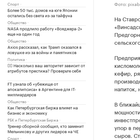
Фото: pixa
Спорт
Более 50 тыс. домов на юге Японии
остались без света из-за тайфуна
На Ставр
Общество
«Винсадс
NASA продлило работу «Вояджера-2»
Предгорн
еще на один год
Общество
сельского
Axios рассказал, как Трамп оказался в
ловушке из-за войны и памятников
Предприя
Политика
кисломоло
✍🏻 Насколько ваш авторитет зависит от
атрибутов престижа? Проверьте себя
кефир, р
производ
FT узнала об «убежище от
напиток, 
апокалипсиса» в Аргентине для IT-
миллиардеров
Общество
В ближай
Как Петербургская биржа влияет на
мощности
бизнес и экономику
инвестпро
РБК и Петербургская Биржа
Тренер сборной сообщил, кто заменит
упор в пе
Мельникову и других лидеров на ЧЕ
сыров. С
Спорт