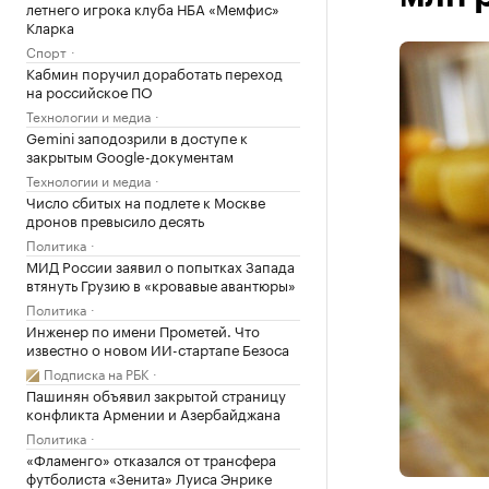
летнего игрока клуба НБА «Мемфис»
Кларка
Спорт
Кабмин поручил доработать переход
на российское ПО
Технологии и медиа
Gemini заподозрили в доступе к
закрытым Google-документам
Технологии и медиа
Число сбитых на подлете к Москве
дронов превысило десять
Политика
МИД России заявил о попытках Запада
втянуть Грузию в «кровавые авантюры»
Политика
Инженер по имени Прометей. Что
известно о новом ИИ-стартапе Безоса
Подписка на РБК
Пашинян объявил закрытой страницу
конфликта Армении и Азербайджана
Политика
«Фламенго» отказался от трансфера
футболиста «Зенита» Луиса Энрике