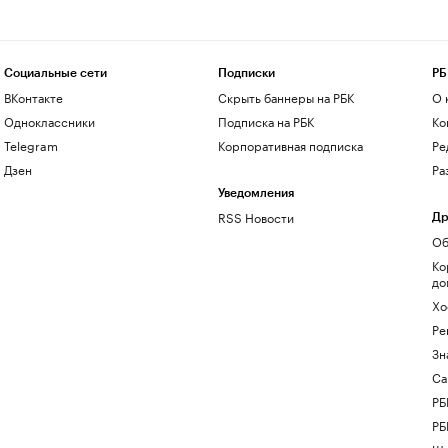
Социальные сети
Подписки
РБ
ВКонтакте
Скрыть баннеры на РБК
О 
Одноклассники
Подписка на РБК
Ко
Telegram
Корпоративная подписка
Ре
Дзен
Ра
Уведомления
RSS Новости
Др
Об
Ко
до
Хо
Ре
Зн
Са
РБ
РБ