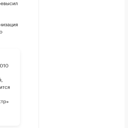
ревысил
низация
о
2010
й,
ится
ктр»