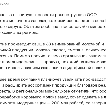
bay.com
ополье планируют провести реконструкцию ООО
кого молочного завода», который расположен в селе
ого округа. Об этом сообщает пресс-служба минист
 хозяйства региона.
тие производит свыше 33 наименований молочной и
чной продукции: молоко, творог, сметана, сливочное
яженка. Помимо прочих товаров организация занимае
ством ацидофилина — продукт, похожий на кисломол
но с использованием закваски с ацидофильной палочк
шее время компания планирует увеличить производс
 и расширить ассортимент продукции благодаря реа
екта. В региональном минсельхозе отметили, что ос
реработке коровьего молока завод хочет сделать на 
тоимость модернизации — 200 млн рублей, ее завер