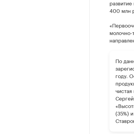
развитие
400 млн 
«Первооч
молочно-
направлен
По дан
зареги
году. 
продук
чистая
Сергей
«Высот
(35%) 
Ставро