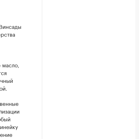
 Винсады
ерства
 масло,
тся
очный
ой.
твенные
лизации
обый
линейку
шение