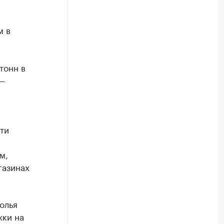
м в
тонн в
 —
ти
м,
газинах
олья
жки на