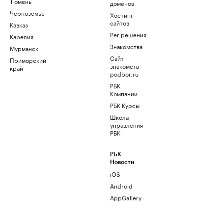
Тюмень
доменов
Черноземье
Хостинг
сайтов
Кавказ
Рег.решения
Карелия
Знакомства
Мурманск
Сайт
Приморский
знакомств
край
podbor.ru
РБК
Компании
РБК Курсы
Школа
управления
РБК
РБК
Новости
iOS
Android
AppGallery