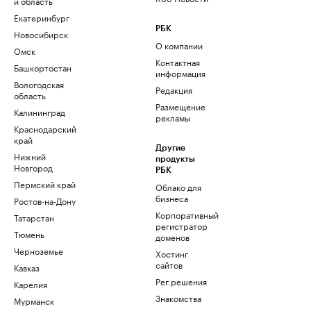
и область
Екатеринбург
РБК
Новосибирск
О компании
Омск
Контактная
Башкортостан
информация
Вологодская
Редакция
область
Размещение
Калининград
рекламы
Краснодарский
край
Другие
Нижний
продукты
Новгород
РБК
Пермский край
Облако для
бизнеса
Ростов-на-Дону
Корпоративный
Татарстан
регистратор
Тюмень
доменов
Черноземье
Хостинг
сайтов
Кавказ
Рег.решения
Карелия
Знакомства
Мурманск